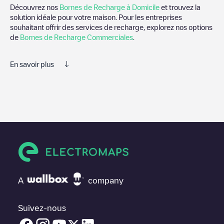
Découvrez nos
Bornes de Recharge à Domicile
et trouvez la
solution idéale pour votre maison. Pour les entreprises
souhaitant offrir des services de recharge, explorez nos options
de
Bornes de Recharge Commerciales
.
En savoir plus
Electromaps est le meilleur moyen de trouver le chargeur de
véhicules électriques le plus proche pour recharger votre voiture
dans
Huntingdon
. Nos points de charge comprennent
également des photos des stations de charge et des
commentaires partagés par notre communauté de plusieurs
milliers d'utilisateurs très engagés, qui évaluent les points de
charge et fournissent des informations utiles pour créer la
meilleure expérience possible pour les conducteurs de véhicules
électriques.
A
company
Les avis des conducteurs de véhicules électriques sont très
importants pour déterminer quelles sont les bornes de recharge
les plus appropriées selon la communauté des conducteurs de
Suivez-nous
Huntingdon
.N'hésitez donc pas à laisser votre évaluation de