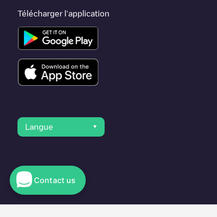
Télécharger l'application
Langue
Contact us
© 2023 Electromaps