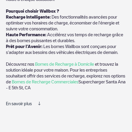
Pourquoi choisir Wallbox ?
Recharge Intelligente:
Des fonctionnalités avancées pour
optimiser vos horaires de charge, économiser de l'énergie et
suivre votre consommation.
Haute Performance:
Accélérez vos temps de recharge grâce
à des bornes puissantes et durables.
Prêt pour l'Avenir:
Les bornes Wallbox sont conçues pour
s'adapter aux besoins des véhicules électriques de demain.
Découvrez nos
Bornes de Recharge à Domicile
et trouvez la
solution idéale pour votre maison. Pour les entreprises
souhaitant offrir des services de recharge, explorez nos options
de
Bornes de Recharge Commerciales
Supercharger Santa Ana
- E 5th St, CA
En savoir plus
Nous vous recommandons de consulter les photos et les
commentaires publiés par notre communauté, car ils fournissent
des informations utiles sur l'état du chargeur. Une fois votre