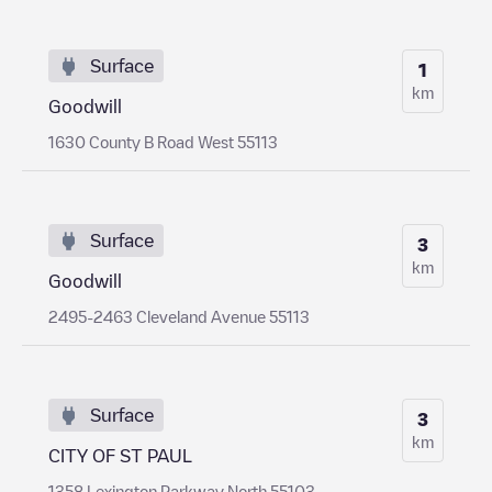
Surface
1
km
Goodwill
1630 County B Road West 55113
Surface
3
km
Goodwill
2495-2463 Cleveland Avenue 55113
Surface
3
km
CITY OF ST PAUL
1358 Lexington Parkway North 55103