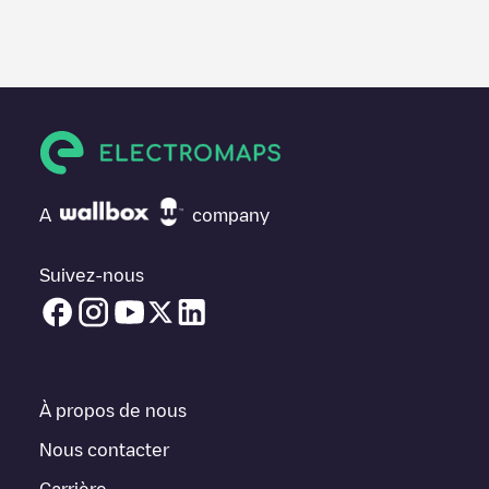
Nous vous recommandons de consulter les photos et les
commentaires publiés par notre communauté, car ils fournissent
des informations utiles sur l'état du chargeur. Une fois votre
session de charge terminée, vous pouvez ajouter vos propres
commentaires et photos pour aider les autres utilisateurs et
conducteurs à décider où et comment charger leur véhicule
électrique la prochaine fois.
Si
RAMSEY COUNTY
n'est pas le point de charge dont vous
avez besoin, vérifiez en bas de la page le point de charge le
A
company
plus proche de chez vous sous "points de charge les plus
proches" et vous verrez une liste d'autres points de charge pour
véhicules électriques à proximité, ainsi que leur emplacement
Suivez-nous
dans un parking, en surface et leur distance en KM.
Dans la section d'information de la station de recharge, vous
pouvez consulter tout ce dont vous avez besoin pour recharger
votre véhicule. L'adresse exacte de la borne de recharge
RAMSEY COUNTY
est disponible, ainsi que l'itinéraire pour s'y
À propos de nous
rendre, le prix de la recharge de cette borne et les instructions
nécessaires pour que vous puissiez facilement recharger votre
Nous contacter
véhicule.
Carrière