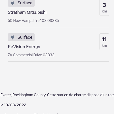
Surface
3
km
Stratham Mitsubishi
50 New Hampshire 108 03885
Surface
11
km
ReVision Energy
7A Commercial Drive 03833
à
Exeter
,
Rockingham County
. Cette station de charge dispose d'un tot
 le
19/08/2022
.