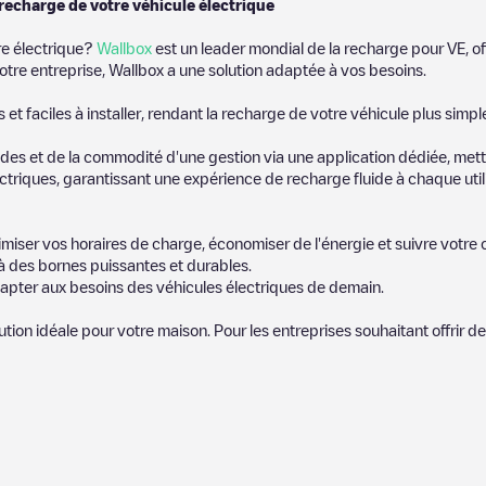
 recharge de votre véhicule électrique
re électrique?
Wallbox
est un leader mondial de la recharge pour VE, of
otre entreprise, Wallbox a une solution adaptée à vos besoins.
t faciles à installer, rendant la recharge de votre véhicule plus simpl
es et de la commodité d'une gestion via une application dédiée, metta
riques, garantissant une expérience de recharge fluide à chaque utili
miser vos horaires de charge, économiser de l'énergie et suivre votr
 des bornes puissantes et durables.
apter aux besoins des véhicules électriques de demain.
lution idéale pour votre maison. Pour les entreprises souhaitant offrir 
ires publiés par notre communauté, car ils fournissent des information
et photos pour aider les autres utilisateurs et conducteurs à décider 