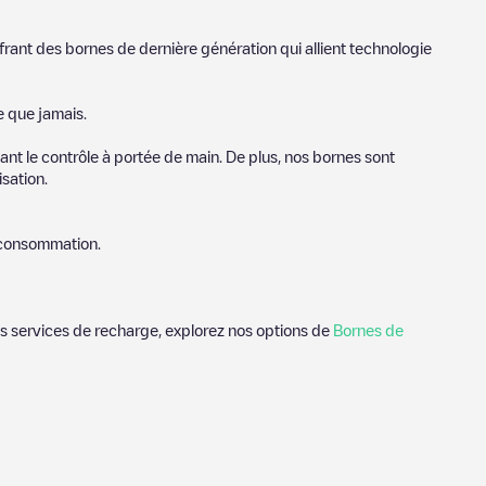
frant des bornes de dernière génération qui allient technologie
e que jamais.
nt le contrôle à portée de main. De plus, nos bornes sont
sation.
e consommation.
des services de recharge, explorez nos options de
Bornes de
s utiles sur l'état du chargeur. Une fois votre session de
où et comment charger leur véhicule électrique la prochaine