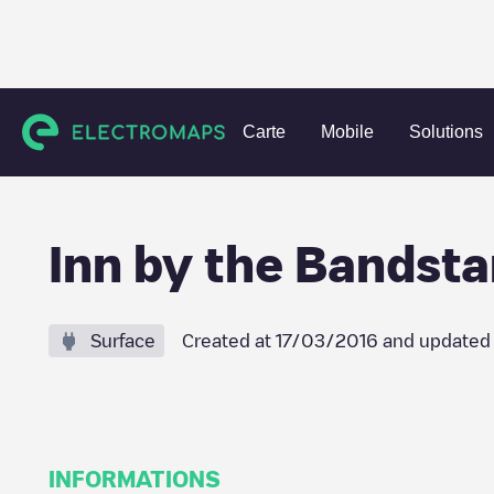
Charging stations
États-Unis
Rockingham County
Exet
Carte
Mobile
Solutions
Inn by the Bandsta
Surface
Created at
17/03/2016
and updated
INFORMATIONS