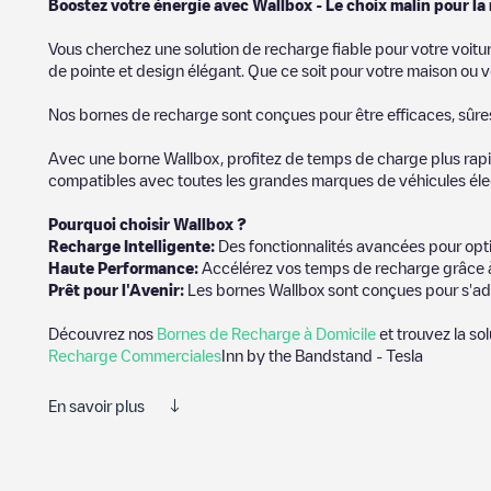
Boostez votre énergie avec Wallbox - Le choix malin pour la
Vous cherchez une solution de recharge fiable pour votre voitu
de pointe et design élégant. Que ce soit pour votre maison ou v
Nos bornes de recharge sont conçues pour être efficaces, sûres e
Avec une borne Wallbox, profitez de temps de charge plus rapid
compatibles avec toutes les grandes marques de véhicules élect
Pourquoi choisir Wallbox ?
Recharge Intelligente:
Des fonctionnalités avancées pour opti
Haute Performance:
Accélérez vos temps de recharge grâce à
Prêt pour l'Avenir:
Les bornes Wallbox sont conçues pour s'ad
Découvrez nos
Bornes de Recharge à Domicile
et trouvez la so
Recharge Commerciales
Inn by the Bandstand - Tesla
En savoir plus
Nous vous recommandons de consulter les photos et les commenta
charge terminée, vous pouvez ajouter vos propres commentaires 