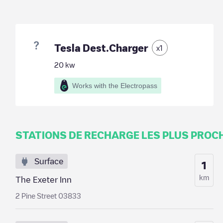
Tesla Dest.Charger
x
1
20
kw
Works with the Electropass
STATIONS DE RECHARGE LES PLUS PROC
Surface
1
km
The Exeter Inn
2 Pine Street 03833