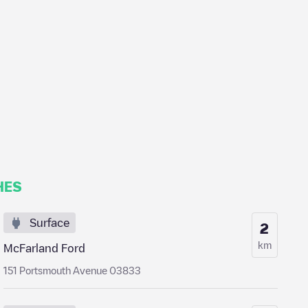
HES
Surface
2
km
McFarland Ford
151 Portsmouth Avenue 03833