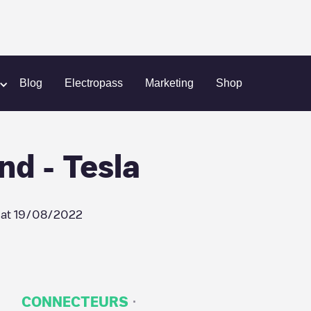
er
Inn by the Bandstand - Tesla
Blog
Electropass
Marketing
Shop
nd - Tesla
 at
19/08/2022
·
CONNECTEURS