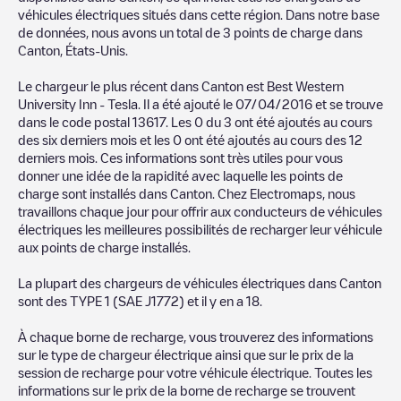
véhicules électriques situés dans cette région. Dans notre base
de données, nous avons un total de
3
points de charge dans
Canton
,
États-Unis
.
Le chargeur le plus récent dans
Canton
est
Best Western
University Inn - Tesla
. Il a été ajouté le
07/04/2016
et se trouve
dans le code postal
13617
. Les
0
du
3
ont été ajoutés au cours
des six derniers mois et les
0
ont été ajoutés au cours des 12
derniers mois. Ces informations sont très utiles pour vous
donner une idée de la rapidité avec laquelle les points de
charge sont installés dans
Canton
. Chez Electromaps, nous
travaillons chaque jour pour offrir aux conducteurs de véhicules
électriques les meilleures possibilités de recharger leur véhicule
aux points de charge installés.
La plupart des chargeurs de véhicules électriques dans
Canton
sont des
TYPE 1 (SAE J1772)
et il y en a
18
.
À chaque borne de recharge, vous trouverez des informations
sur le type de chargeur électrique ainsi que sur le prix de la
session de recharge pour votre véhicule électrique. Toutes les
informations sur le prix de la borne de recharge se trouvent