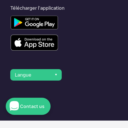
Télécharger l'application
Langue
Contact us
© 2023 Electromaps