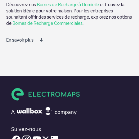
Découvrez nos
Bornes de Recharge à Domicile
et trouvez la
solution idéale pour votre maison. Pour les entreprises
souhaitant offrir des services de recharge, explorez nos options
de
Bornes de Recharge Commerciales
.
En savoir plus
Electromaps est le meilleur moyen de trouver le chargeur de
véhicules électriques le plus proche pour recharger votre voiture
dans
Tigard
. Nos points de charge comprennent également des
photos des stations de charge et des commentaires partagés
par notre communauté de plusieurs milliers d'utilisateurs très
engagés, qui évaluent les points de charge et fournissent des
informations utiles pour créer la meilleure expérience possible
pour les conducteurs de véhicules électriques.
Les avis des conducteurs de véhicules électriques sont très
A
company
importants pour déterminer quelles sont les bornes de recharge
les plus appropriées selon la communauté des conducteurs de
Tigard
.N'hésitez donc pas à laisser votre évaluation de votre
Suivez-nous
expérience de recharge dans la fiche de la borne de recharge