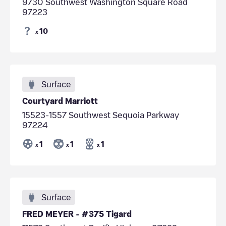
9730 Southwest Washington Square Road
97223
10
x
Surface
Courtyard Marriott
15523-1557 Southwest Sequoia Parkway
97224
1
1
1
x
x
x
Surface
FRED MEYER - #375 Tigard