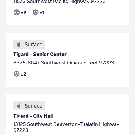
11573 Southwest Pacific Highway 97223
2
1
x
x
Surface
Tigard - Senior Center
8625-8647 Southwest Omara Street 97223
2
x
Surface
Tigard - City Hall
13125 Southwest Beaverton-Tualatin Highway
97223