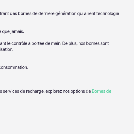
frant des bornes de dernière génération qui allient technologie
e que jamais.
nt le contrôle à portée de main. De plus, nos bornes sont
sation.
e consommation.
des services de recharge, explorez nos options de
Bornes de
s utiles sur l'état du chargeur. Une fois votre session de
où et comment charger leur véhicule électrique la prochaine