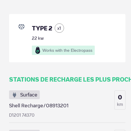
TYPE 2
x
1
22
kw
Works with the Electropass
STATIONS DE RECHARGE LES PLUS PROC
Surface
0
km
Shell Recharge/08913201
D1201 74370