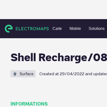
Charging stations
France
Haute-Savoie
Epagny Metz-
Carte
Mobile
Solutions
Shell Recharge/0
Surface
Created at
29/04/2022
and update
INFORMATIONS