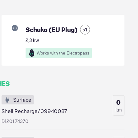
Schuko (EU Plug)
x
1
2,3
kw
Works with the Electropass
HES
Surface
0
km
Shell Recharge/09940087
D1201 74370