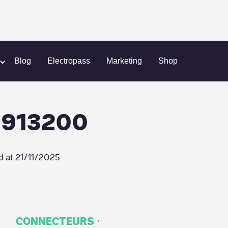
Tessy
Shell Recharge/08913200
Blog
Electropass
Marketing
Shop
8913200
d at
21/11/2025
·
CONNECTEURS