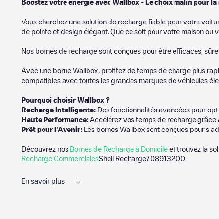
Boostez votre énergie avec Wallbox - Le choix malin pour la
Vous cherchez une solution de recharge fiable pour votre voitu
de pointe et design élégant. Que ce soit pour votre maison ou v
Nos bornes de recharge sont conçues pour être efficaces, sûres e
Avec une borne Wallbox, profitez de temps de charge plus rapid
compatibles avec toutes les grandes marques de véhicules élect
Pourquoi choisir Wallbox ?
Recharge Intelligente:
Des fonctionnalités avancées pour opti
Haute Performance:
Accélérez vos temps de recharge grâce à
Prêt pour l'Avenir:
Les bornes Wallbox sont conçues pour s'ad
Découvrez nos
Bornes de Recharge à Domicile
et trouvez la so
Recharge Commerciales
Shell Recharge/08913200
En savoir plus
Nous vous recommandons de consulter les photos et les commenta
charge terminée, vous pouvez ajouter vos propres commentaires 