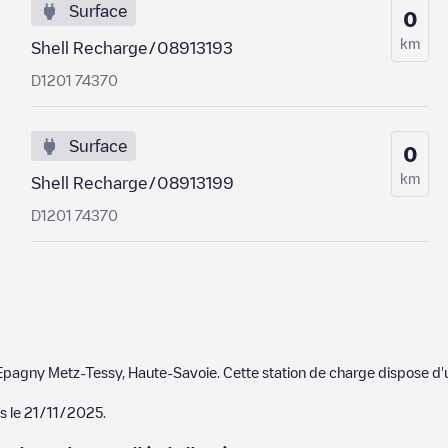
Surface
0
km
Shell Recharge/08913193
D1201 74370
Surface
0
km
Shell Recharge/08913199
D1201 74370
Epagny Metz-Tessy
,
Haute-Savoie
. Cette station de charge dispose d'
s le
21/11/2025
.