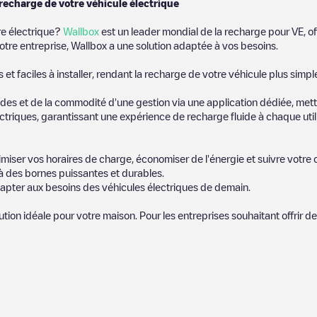
 recharge de votre véhicule électrique
re électrique?
Wallbox
est un leader mondial de la recharge pour VE, of
otre entreprise, Wallbox a une solution adaptée à vos besoins.
t faciles à installer, rendant la recharge de votre véhicule plus simpl
es et de la commodité d'une gestion via une application dédiée, metta
riques, garantissant une expérience de recharge fluide à chaque utili
miser vos horaires de charge, économiser de l'énergie et suivre votr
 des bornes puissantes et durables.
apter aux besoins des véhicules électriques de demain.
lution idéale pour votre maison. Pour les entreprises souhaitant offrir 
ires publiés par notre communauté, car ils fournissent des information
et photos pour aider les autres utilisateurs et conducteurs à décider 