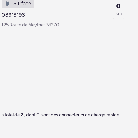
Surface
0
km
08913193
125 Route de Meythet 74370
un total de
2
, dont
0
sont des connecteurs de charge rapide.