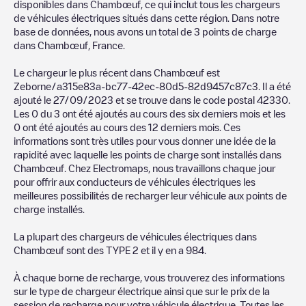
disponibles dans
Chambœuf
, ce qui inclut tous les chargeurs
de véhicules électriques situés dans cette région. Dans notre
base de données, nous avons un total de
3
points de charge
dans
Chambœuf
,
France
.
Le chargeur le plus récent dans
Chambœuf
est
Zeborne/a315e83a-bc77-42ec-80d5-82d9457c87c3
. Il a été
ajouté le
27/09/2023
et se trouve dans le code postal
42330
.
Les
0
du
3
ont été ajoutés au cours des six derniers mois et les
0
ont été ajoutés au cours des 12 derniers mois. Ces
informations sont très utiles pour vous donner une idée de la
rapidité avec laquelle les points de charge sont installés dans
Chambœuf
. Chez Electromaps, nous travaillons chaque jour
pour offrir aux conducteurs de véhicules électriques les
meilleures possibilités de recharger leur véhicule aux points de
charge installés.
La plupart des chargeurs de véhicules électriques dans
Chambœuf
sont des
TYPE 2
et il y en a
984
.
À chaque borne de recharge, vous trouverez des informations
sur le type de chargeur électrique ainsi que sur le prix de la
session de recharge pour votre véhicule électrique. Toutes les