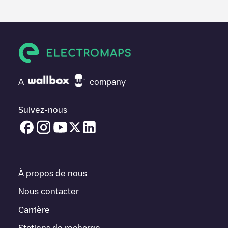
des informations utiles sur l'état du chargeur. Une fois votre
session de charge terminée, vous pouvez ajouter vos propres
commentaires et photos pour aider les autres utilisateurs et
conducteurs à décider où et comment charger leur véhicule
électrique la prochaine fois.
Si
Shell Recharge/18B91717
n'est pas le point de charge dont
vous avez besoin, vérifiez en bas de la page le point de charge
A
company
le plus proche de chez vous sous "points de charge les plus
proches" et vous verrez une liste d'autres points de charge pour
véhicules électriques à proximité, ainsi que leur emplacement
Suivez-nous
dans un parking, en surface et leur distance en KM.
Dans la section d'information de la station de recharge, vous
pouvez consulter tout ce dont vous avez besoin pour recharger
votre véhicule. L'adresse exacte de la borne de recharge
Shell
Recharge/18B91717
est disponible, ainsi que l'itinéraire pour s'y
À propos de nous
rendre, le prix de la recharge de cette borne et les instructions
nécessaires pour que vous puissiez facilement recharger votre
Nous contacter
véhicule.
Carrière
Pour l'état en temps réel des points de charge dans
Rillieux-la-
Stations de recharge