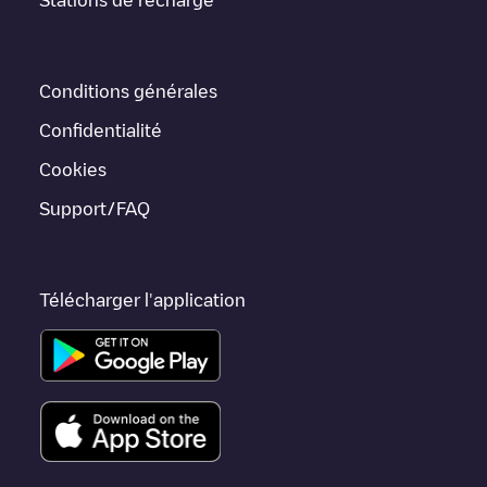
Pape
Shell Recharge/18B91717
Electromaps fournit des
informations sur les points de charge en temps réel dans
l'application.
Conditions générales
Si ce chargeur
Rillieux-la-Pape
ne convient pas à votre voiture, il
existe d'autres solutions. Vous pouvez consulter d'autres
Confidentialité
chargeurs dans
Rillieux-la-Pape
ou vous rendre dans d'autres
villes telles que
Lyon
,
Villefranche-sur-Saône
,
Saint-Priest
, car
Cookies
elles sont proches et se trouvent dans
Rhône
.
Support/FAQ
Télécharger l'application