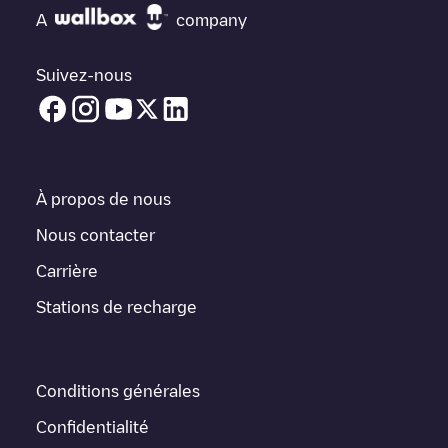
vous avez besoin, vérifiez en bas de la page le point de charge
A
company
le plus proche de chez vous sous "points de charge les plus
proches" et vous verrez une liste d'autres points de charge pour
véhicules électriques à proximité, ainsi que leur emplacement
Suivez-nous
dans un parking, en surface et leur distance en KM.
Dans la section d'information de la station de recharge, vous
pouvez consulter tout ce dont vous avez besoin pour recharger
votre véhicule. L'adresse exacte de la borne de recharge
Shell
Recharge/18B92280
est disponible, ainsi que l'itinéraire pour s'y
À propos de nous
rendre, le prix de la recharge de cette borne et les instructions
nécessaires pour que vous puissiez facilement recharger votre
Nous contacter
véhicule.
Carrière
Pour l'état en temps réel des points de charge dans
Rillieux-la-
Stations de recharge
Pape
Shell Recharge/18B92280
Electromaps fournit des
informations sur les points de charge en temps réel dans
l'application.
Conditions générales
Si ce chargeur
Rillieux-la-Pape
ne convient pas à votre voiture, il
existe d'autres solutions. Vous pouvez consulter d'autres
Confidentialité
chargeurs dans
Rillieux-la-Pape
ou vous rendre dans d'autres