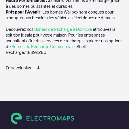
Haute Performance:
Accélérez vos temps de recharge grâce
à des bornes puissantes et durables.
Prêt pour l'Avenir:
Les bornes Wallbox sont conçues pour
s'adapter aux besoins des véhicules électriques de demain.
Découvrez nos
Bornes de Recharge à Domicile
et trouvez la
solution idéale pour votre maison. Pour les entreprises
souhaitant offrir des services de recharge, explorez nos options
de
Bornes de Recharge Commerciales
Shell
Recharge/18B92280
En savoir plus
Nous vous recommandons de consulter les photos et les
commentaires publiés par notre communauté, car ils fournissent
des informations utiles sur l'état du chargeur. Une fois votre
session de charge terminée, vous pouvez ajouter vos propres
commentaires et photos pour aider les autres utilisateurs et
conducteurs à décider où et comment charger leur véhicule
électrique la prochaine fois.
Si
Shell Recharge/18B92280
n'est pas le point de charge dont