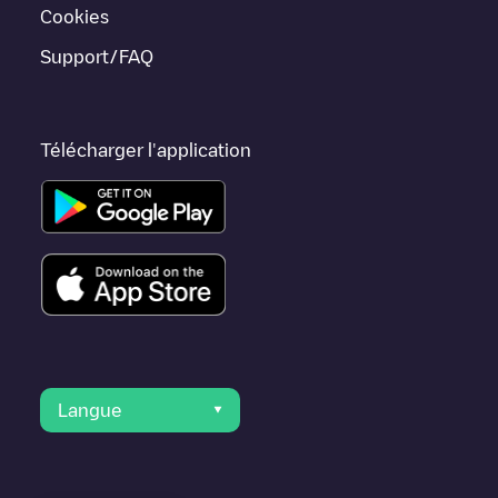
villes telles que
Lyon
,
Villefranche-sur-Saône
,
Saint-Priest
, car
Cookies
elles sont proches et se trouvent dans
Rhône
.
Support/FAQ
Télécharger l'application
Langue