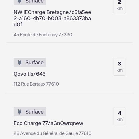
Surface
2
km
NW IECharge Bretagne/c5fa5ee
2-a160-4b70-b003-a863373ba
d0f
45 Route de Fontenay 77220
Surface
3
km
Qovoltis/643
112 Rue Bertaux 77610
Surface
4
km
Eco Charge 77/aGnOwrqnew
26 Avenue du Général de Gaulle 77610