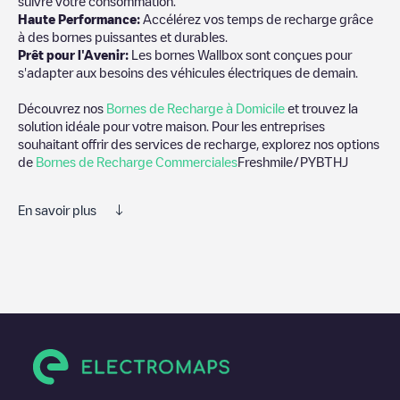
suivre votre consommation.
Haute Performance:
Accélérez vos temps de recharge grâce
à des bornes puissantes et durables.
Prêt pour l'Avenir:
Les bornes Wallbox sont conçues pour
s'adapter aux besoins des véhicules électriques de demain.
Découvrez nos
Bornes de Recharge à Domicile
et trouvez la
solution idéale pour votre maison. Pour les entreprises
souhaitant offrir des services de recharge, explorez nos options
de
Bornes de Recharge Commerciales
Freshmile/PYBTHJ
En savoir plus
Nous vous recommandons de consulter les photos et les
commentaires publiés par notre communauté, car ils fournissent
des informations utiles sur l'état du chargeur. Une fois votre
session de charge terminée, vous pouvez ajouter vos propres
commentaires et photos pour aider les autres utilisateurs et
conducteurs à décider où et comment charger leur véhicule
électrique la prochaine fois.
Si
Freshmile/PYBTHJ
n'est pas le point de charge dont vous