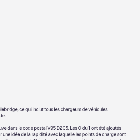
ilebridge
, ce qui inclut tous les chargeurs de véhicules
nde
.
ouve dans le code postal
V95 D2C5
. Les
0
du
1
ont été ajoutés
 une idée de la rapidité avec laquelle les points de charge sont