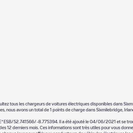
ultez tous les chargeurs de voitures électriques disponibles dans
Sixm
es, nous avons un total de
1
points de charge dans
Sixmilebridge
,
Irla
E*ESB/52.741566/-8.775394
. Il a été ajouté le
04/06/2021
et se tr
des 12 derniers mois. Ces informations sont très utiles pour vous donner