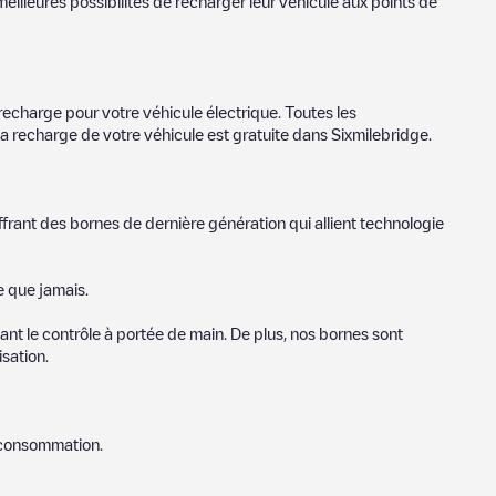
eilleures possibilités de recharger leur véhicule aux points de
recharge pour votre véhicule électrique. Toutes les
la recharge de votre véhicule est gratuite dans
Sixmilebridge
.
ffrant des bornes de dernière génération qui allient technologie
e que jamais.
nt le contrôle à portée de main. De plus, nos bornes sont
sation.
e consommation.