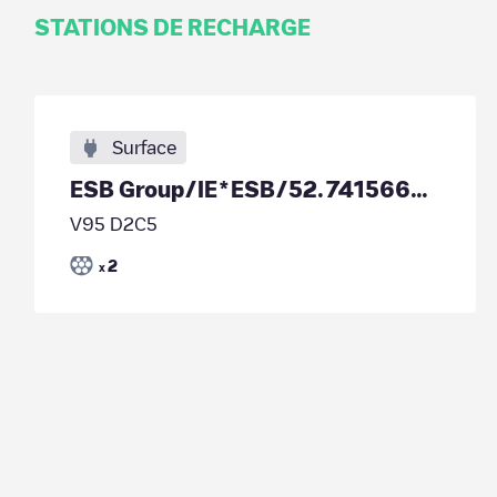
STATIONS DE RECHARGE
Surface
ESB Group/IE*ESB/52.741566/-8.775394
V95 D2C5
2
x