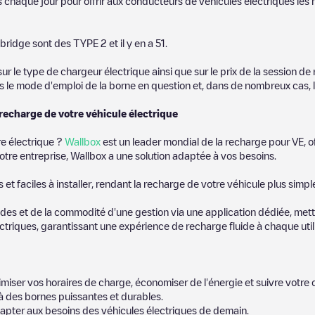
s chaque jour pour offrir aux conducteurs de véhicules électriques les m
ebridge
sont des
TYPE 2
et il y en a
51
.
 le type de chargeur électrique ainsi que sur le prix de la session de 
us le mode d'emploi de la borne en question et, dans de nombreux cas, 
 recharge de votre véhicule électrique
re électrique ?
Wallbox
est un leader mondial de la recharge pour VE, o
otre entreprise, Wallbox a une solution adaptée à vos besoins.
t faciles à installer, rendant la recharge de votre véhicule plus simpl
es et de la commodité d'une gestion via une application dédiée, metta
riques, garantissant une expérience de recharge fluide à chaque utili
miser vos horaires de charge, économiser de l'énergie et suivre votr
 des bornes puissantes et durables.
apter aux besoins des véhicules électriques de demain.