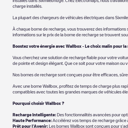
installés dans
Sixmilebridge
. Chez Electromaps, nous travaillon
charge installés.
La plupart des chargeurs de véhicules électriques dans
Sixmil
À chaque borne de recharge, vous trouverez des informations sur
informations sur le prix de la borne de recharge se trouvent so
Boostez votre énergie avec Wallbox - Le choix malin pour la
Vous cherchez une solution de recharge fiable pour votre voitu
de pointe et design élégant. Que ce soit pour votre maison ou v
Nos bornes de recharge sont conçues pour être efficaces, sûres e
Avec une borne Wallbox, profitez de temps de charge plus rapid
compatibles avec toutes les grandes marques de véhicules élect
Pourquoi choisir Wallbox ?
Recharg
e Intelligente:
Des fonctionnalités avancées pour opti
Haute Performance:
Accélérez vos temps de recharge grâce à
Prêt pour l'Avenir:
Les bornes Wallbox sont conçues pour s'ad