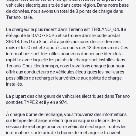
véhicules électriques situés dans cette région. Dans notre base
de données, nous avons un total de
3
points de charge dans
Terlano
,
Italie
.
Le chargeur le plus récent dans
Terlano
est
TERLANO_04
. Il a
été ajouté le
10/07/2025
et se trouve dans le code postal
39018
. Les
0
du
3
ont été ajoutés au cours des six derniers
mois et les
0
ont été ajoutés au cours des 12 derniers mois. Ces
informations sont très utiles pour vous donner une idée de la
rapidité avec laquelle les points de charge sont installés dans
Terlano
. Chez Electromaps, nous travaillons chaque jour pour
offrir aux conducteurs de véhicules électriques les meilleures
possibilités de recharger leur véhicule aux points de charge
installés.
La plupart des chargeurs de véhicules électriques dans
Terlano
sont des
TYPE 2
et il y en a
974
.
À chaque borne de recharge, vous trouverez des informations
sur le type de chargeur électrique ainsi que sur le prix de la
session de recharge pour votre véhicule électrique. Toutes les
informations sur le prix de la borne de recharge se trouvent