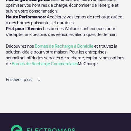
optimiser vos horaires de charge, économiser de l'énergie et
suivre votre consommation.
Haute Performance:
Accélérez vos temps de recharge grâce
à des bornes puissantes et durables.
Prêt pour l'Avenir:
Les bornes Wallbox sont conçues pour
s'adapter aux besoins des véhicules électriques de demain.
Découvrez nos
Bornes de Recharge à Domicile
et trouvez la
solution idéale pour votre maison. Pour les entreprises
souhaitant offrir des services de recharge, explorez nos options
de
Bornes de Recharge Commerciales
MeCharge
En savoir plus
Nous vous recommandons de consulter les photos et les
commentaires publiés par notre communauté, car ils fournissent
des informations utiles sur l'état du chargeur. Une fois votre
session de charge terminée, vous pouvez ajouter vos propres
commentaires et photos pour aider les autres utilisateurs et
conducteurs à décider où et comment charger leur véhicule
électrique la prochaine fois.