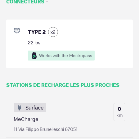
·
CONNECTEURS
TYPE 2
x
2
22
kw
Works with the Electropass
STATIONS DE RECHARGE LES PLUS PROCHES
Surface
0
km
MeCharge
11 Via Filippo Brunelleschi 67051