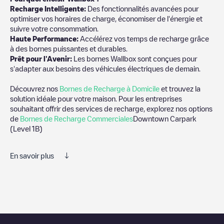
Recharge Intelligente:
Des fonctionnalités avancées pour
optimiser vos horaires de charge, économiser de l'énergie et
suivre votre consommation.
Haute Performance:
Accélérez vos temps de recharge grâce
à des bornes puissantes et durables.
Prêt pour l'Avenir:
Les bornes Wallbox sont conçues pour
s'adapter aux besoins des véhicules électriques de demain.
Découvrez nos
Bornes de Recharge à Domicile
et trouvez la
solution idéale pour votre maison. Pour les entreprises
souhaitant offrir des services de recharge, explorez nos options
de
Bornes de Recharge Commerciales
Downtown Carpark
(Level 1B)
En savoir plus
Nous vous recommandons de consulter les photos et les
commentaires publiés par notre communauté, car ils fournissent
des informations utiles sur l'état du chargeur. Une fois votre
session de charge terminée, vous pouvez ajouter vos propres
commentaires et photos pour aider les autres utilisateurs et