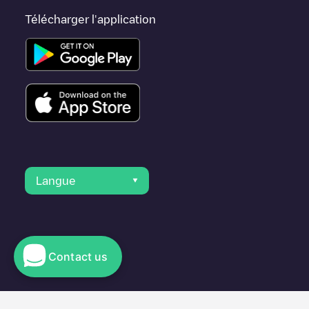
Télécharger l'application
Langue
Contact us
© 2023 Electromaps