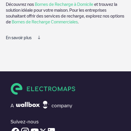
Découvrez nos
Bornes de Recharge à Domicile
et trouvez la
solution idéale pour votre maison. Pour les entreprises
souhaitant offrir des services de recharge, explorez nos options
de
Bornes de Recharge Commerciales
.
En savoir plus
Electromaps est le meilleur moyen de trouver le chargeur de
véhicules électriques le plus proche pour recharger votre voiture
dans
Amsterdam
. Nos points de charge comprennent
également des photos des stations de charge et des
commentaires partagés par notre communauté de plusieurs
milliers d'utilisateurs très engagés, qui évaluent les points de
charge et fournissent des informations utiles pour créer la
meilleure expérience possible pour les conducteurs de véhicules
électriques.
A
company
Les avis des conducteurs de véhicules électriques sont très
importants pour déterminer quelles sont les bornes de recharge
les plus appropriées selon la communauté des conducteurs de
Suivez-nous
Amsterdam
.N'hésitez donc pas à laisser votre évaluation de