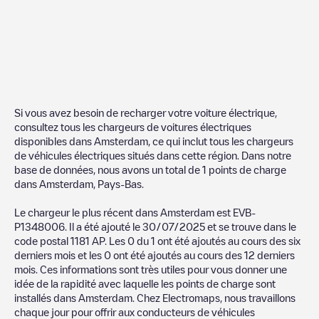
Si vous avez besoin de recharger votre voiture électrique,
consultez tous les chargeurs de voitures électriques
disponibles dans
Amsterdam
, ce qui inclut tous les chargeurs
de véhicules électriques situés dans cette région. Dans notre
base de données, nous avons un total de
1
points de charge
dans
Amsterdam
,
Pays-Bas
.
Le chargeur le plus récent dans
Amsterdam
est
EVB-
P1348006
. Il a été ajouté le
30/07/2025
et se trouve dans le
code postal
1181 AP
. Les
0
du
1
ont été ajoutés au cours des six
derniers mois et les
0
ont été ajoutés au cours des 12 derniers
mois. Ces informations sont très utiles pour vous donner une
idée de la rapidité avec laquelle les points de charge sont
installés dans
Amsterdam
. Chez Electromaps, nous travaillons
chaque jour pour offrir aux conducteurs de véhicules