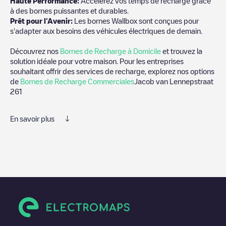
Haute Performance:
Accélérez vos temps de recharge grâce
à des bornes puissantes et durables.
Prêt pour l'Avenir:
Les bornes Wallbox sont conçues pour
s'adapter aux besoins des véhicules électriques de demain.
Découvrez nos
Bornes de Recharge à Domicile
et trouvez la
solution idéale pour votre maison. Pour les entreprises
souhaitant offrir des services de recharge, explorez nos options
de
Bornes de Recharge Commerciales
Jacob van Lennepstraat
261
En savoir plus
Nous vous recommandons de consulter les photos et les
commentaires publiés par notre communauté, car ils fournissent
des informations utiles sur l'état du chargeur. Une fois votre
session de charge terminée, vous pouvez ajouter vos propres
commentaires et photos pour aider les autres utilisateurs et
conducteurs à décider où et comment charger leur véhicule
électrique la prochaine fois.
Si
Jacob van Lennepstraat 261
n'est pas le point de charge