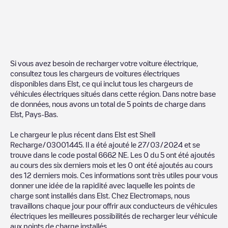
Si vous avez besoin de recharger votre voiture électrique,
consultez tous les chargeurs de voitures électriques
disponibles dans
Elst
, ce qui inclut tous les chargeurs de
véhicules électriques situés dans cette région. Dans notre base
de données, nous avons un total de
5
points de charge dans
Elst
,
Pays-Bas
.
Le chargeur le plus récent dans
Elst
est
Shell
Recharge/03001445
. Il a été ajouté le
27/03/2024
et se
trouve dans le code postal
6662 NE
. Les
0
du
5
ont été ajoutés
au cours des six derniers mois et les
0
ont été ajoutés au cours
des 12 derniers mois. Ces informations sont très utiles pour vous
donner une idée de la rapidité avec laquelle les points de
charge sont installés dans
Elst
. Chez Electromaps, nous
travaillons chaque jour pour offrir aux conducteurs de véhicules
électriques les meilleures possibilités de recharger leur véhicule
aux points de charge installés.