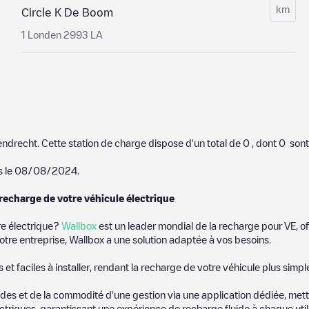
km
Circle K De Boom
1 Londen 2993 LA
endrecht
. Cette station de charge dispose d'un total de
0
, dont
0
sont
s le
08/08/2024
.
 recharge de votre véhicule électrique
re électrique?
Wallbox
est un leader mondial de la recharge pour VE, of
otre entreprise, Wallbox a une solution adaptée à vos besoins.
t faciles à installer, rendant la recharge de votre véhicule plus simpl
es et de la commodité d'une gestion via une application dédiée, metta
riques, garantissant une expérience de recharge fluide à chaque utili