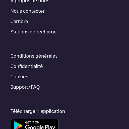
À propos de nous
pour s'y rendre, le prix de la recharge de cette borne et les
instructions nécessaires pour que vous puissiez facilement
Nous contacter
recharger votre véhicule.
Carrière
Pour l'état en temps réel des points de charge dans
Stations de recharge
Enschede
Spaansland 20, Enschede
Electromaps fournit des
informations sur les points de charge en temps réel dans
l'application.
Conditions générales
Si ce chargeur
Enschede
ne convient pas à votre voiture, il
existe d'autres solutions. Vous pouvez consulter d'autres
Confidentialité
chargeurs dans
Enschede
ou vous rendre dans d'autres villes
telles que
Hengelo
,
Glanerbrug
, car elles sont proches et se
Cookies
trouvent dans
Enschede
.
Support/FAQ
Télécharger l'application