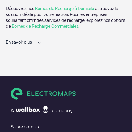
Découvrez nos
Bornes de Recharge à Domicile
et trouvez la
solution idéale pour votre maison. Pour les entreprises
souhaitant offrir des services de recharge, explorez nos options
de
Bornes de Recharge Commerciales
.
En savoir plus
Electromaps est le meilleur moyen de trouver le chargeur de
véhicules électriques le plus proche pour recharger votre voiture
dans
Delfgauw
. Nos points de charge comprennent également
des photos des stations de charge et des commentaires
partagés par notre communauté de plusieurs milliers
d'utilisateurs très engagés, qui évaluent les points de charge et
fournissent des informations utiles pour créer la meilleure
expérience possible pour les conducteurs de véhicules
électriques.
A
company
Les avis des conducteurs de véhicules électriques sont très
importants pour déterminer quelles sont les bornes de recharge
les plus appropriées selon la communauté des conducteurs de
Suivez-nous
Delfgauw
.N'hésitez donc pas à laisser votre évaluation de votre