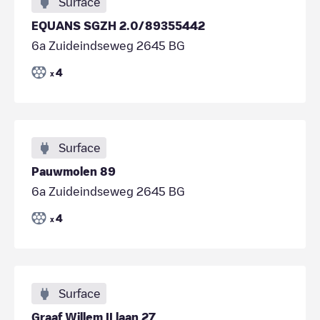
Surface
EQUANS SGZH 2.0/89355442
6a Zuideindseweg 2645 BG
4
x
Surface
Pauwmolen 89
6a Zuideindseweg 2645 BG
4
x
Surface
Graaf Willem II laan 27