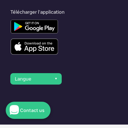
Télécharger l'application
Langue
Contact us
© 2023 Electromaps