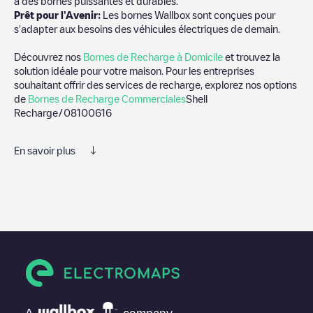
à des bornes puissantes et durables.
Prêt pour l'Avenir:
Les bornes Wallbox sont conçues pour
s'adapter aux besoins des véhicules électriques de demain.
Découvrez nos
Bornes de Recharge à Domicile
et trouvez la
solution idéale pour votre maison. Pour les entreprises
souhaitant offrir des services de recharge, explorez nos options
de
Bornes de Recharge Commerciales
Shell
Recharge/08100616
En savoir plus
Nous vous recommandons de consulter les photos et les
commentaires publiés par notre communauté, car ils fournissent
des informations utiles sur l'état du chargeur. Une fois votre
session de charge terminée, vous pouvez ajouter vos propres
commentaires et photos pour aider les autres utilisateurs et
conducteurs à décider où et comment charger leur véhicule
électrique la prochaine fois.
Si
Shell Recharge/08100616
n'est pas le point de charge dont
vous avez besoin, vérifiez en bas de la page le point de charge
A
company