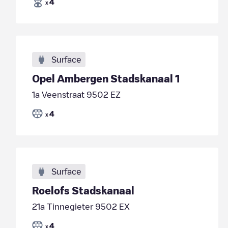
4
x
Surface
Opel Ambergen Stadskanaal 1
1a Veenstraat 9502 EZ
4
x
Surface
Roelofs Stadskanaal
21a Tinnegieter 9502 EX
4
x