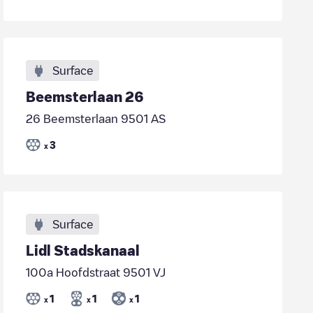
Surface
Beemsterlaan 26
26 Beemsterlaan 9501 AS
3
x
Surface
Lidl Stadskanaal
100a Hoofdstraat 9501 VJ
1
1
1
x
x
x