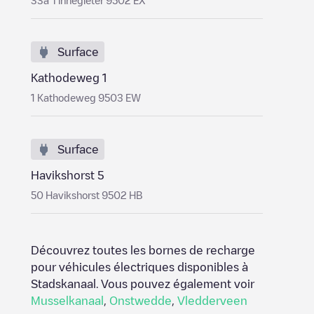
33a Tinnegieter 9502 EX
Surface
Kathodeweg 1
1 Kathodeweg 9503 EW
Surface
Havikshorst 5
50 Havikshorst 9502 HB
Découvrez toutes les bornes de recharge
pour véhicules électriques disponibles à
Stadskanaal
. Vous pouvez également voir
Musselkanaal
,
Onstwedde
,
Vledderveen