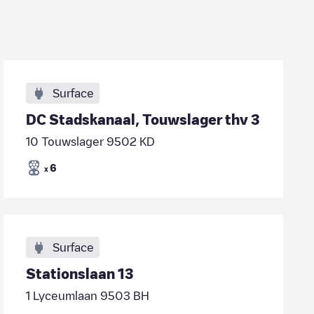
Surface
DC Stadskanaal, Touwslager thv 3
10 Touwslager 9502 KD
6
x
Surface
Stationslaan 13
1 Lyceumlaan 9503 BH