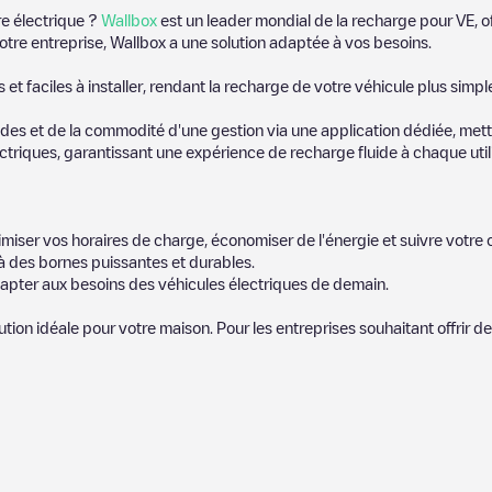
re électrique ?
Wallbox
est un leader mondial de la recharge pour VE, o
otre entreprise, Wallbox a une solution adaptée à vos besoins.
t faciles à installer, rendant la recharge de votre véhicule plus simpl
es et de la commodité d'une gestion via une application dédiée, metta
riques, garantissant une expérience de recharge fluide à chaque utili
miser vos horaires de charge, économiser de l'énergie et suivre votr
 des bornes puissantes et durables.
apter aux besoins des véhicules électriques de demain.
lution idéale pour votre maison. Pour les entreprises souhaitant offrir 
icules électriques le plus proche pour recharger votre voiture dans
St
notre communauté de plusieurs milliers d'utilisateurs très engagés, qu
ucteurs de véhicules électriques.