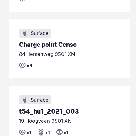
Surface
Charge point Censo
84 Hemenweg 9501 XM
4
x
Surface
t54_hu1_2021_003
19 Hoogveen 9501 XK
1
1
1
x
x
x