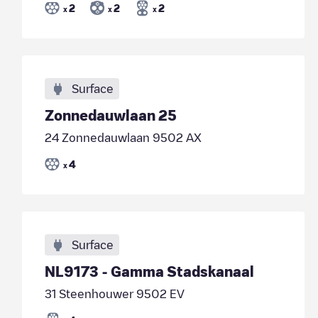
2
2
2
x
x
x
Surface
Zonnedauwlaan 25
24 Zonnedauwlaan 9502 AX
4
x
Surface
NL9173 - Gamma Stadskanaal
31 Steenhouwer 9502 EV