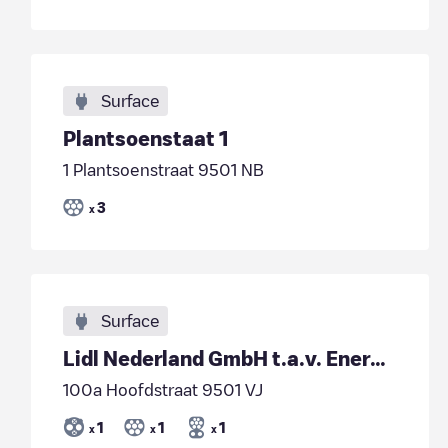
Surface
Plantsoenstaat 1
1 Plantsoenstraat 9501 NB
3
x
Surface
Lidl Nederland GmbH t.a.v. Energie/dc353a13-8ae2-4289-91b0-cd9d8af612c2
100a Hoofdstraat 9501 VJ
1
1
1
x
x
x