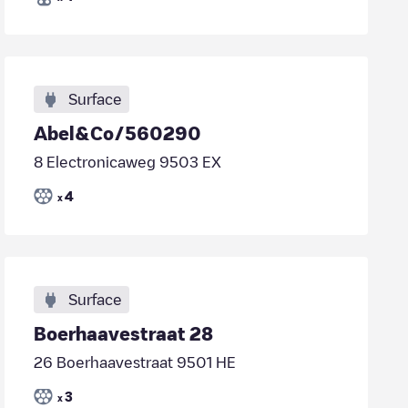
Surface
Abel&Co/560290
8 Electronicaweg 9503 EX
4
x
Surface
Boerhaavestraat 28
26 Boerhaavestraat 9501 HE
3
x