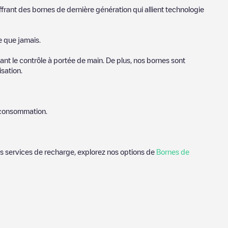
ffrant des bornes de dernière génération qui allient technologie
e que jamais.
nt le contrôle à portée de main. De plus, nos bornes sont
sation.
e consommation.
des services de recharge, explorez nos options de
Bornes de
adskanaal
. Nos points de charge comprennent également des
i évaluent les points de charge et fournissent des informations