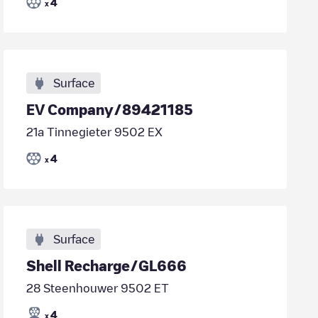
4
x
Surface
EV Company/89421185
21a Tinnegieter 9502 EX
4
x
Surface
Shell Recharge/GL666
28 Steenhouwer 9502 ET
4
x