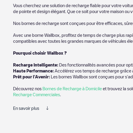
Vous cherchez une solution de recharge fiable pour votre voitu
de pointe et design élégant. Que ce soit pour votre maison ou v
Nos bornes de recharge sont conçues pour être efficaces, sûres e
Avec une borne Wallbox, profitez de temps de charge plus rapid
compatibles avec toutes les grandes marques de véhicules élect
Pourquoi choisir Wallbox ?
Recharg
e Intelligente:
Des fonctionnalités avancées pour opti
Haute Performance:
Accélérez vos temps de recharge grâce à
Prêt pour l'Avenir:
Les bornes Wallbox sont conçues pour s'ad
Découvrez nos
Bornes de Recharge à Domicile
et trouvez la so
Recharge Commerciales
.
En savoir plus
Electromaps est le meilleur moyen de trouver le chargeur de véh
photos des stations de charge et des commentaires partagés par 
utiles pour créer la meilleure expérience possible pour les cond