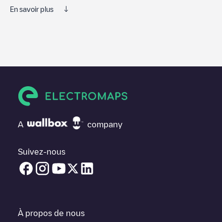
En savoir plus
Nous vous recommandons de consulter les photos et les
commentaires publiés par notre communauté, car ils fournissent
des informations utiles sur l'état du chargeur. Une fois votre
session de charge terminée, vous pouvez ajouter vos propres
commentaires et photos pour aider les autres utilisateurs et
conducteurs à décider où et comment charger leur véhicule
électrique la prochaine fois.
Si
DAE-NL-2000090
n'est pas le point de charge dont vous
avez besoin, vérifiez en bas de la page le point de charge le
A
company
plus proche de chez vous sous "points de charge les plus
proches" et vous verrez une liste d'autres points de charge pour
véhicules électriques à proximité, ainsi que leur emplacement
Suivez-nous
dans un parking, en surface et leur distance en KM.
Dans la section d'information de la station de recharge, vous
pouvez consulter tout ce dont vous avez besoin pour recharger
votre véhicule. L'adresse exacte de la borne de recharge
DAE-
NL-2000090
est disponible, ainsi que l'itinéraire pour s'y rendre,
À propos de nous
le prix de la recharge de cette borne et les instructions