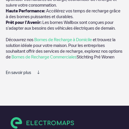
suivre votre consommation.
Haute Performance:
Accélérez vos temps de recharge grâce
à des bornes puissantes et durables.
Prêt pour l'Avenir:
Les bornes Wallbox sont conçues pour
s'adapter aux besoins des véhicules électriques de demain.
Découvrez nos
Bornes de Recharge à Domicile
et trouvez la
solution idéale pour votre maison. Pour les entreprises
souhaitant offrir des services de recharge, explorez nos options
de
Bornes de Recharge Commerciales
Stichting Pré Wonen
En savoir plus
Nous vous recommandons de consulter les photos et les
commentaires publiés par notre communauté, car ils fournissent
des informations utiles sur l'état du chargeur. Une fois votre
session de charge terminée, vous pouvez ajouter vos propres
commentaires et photos pour aider les autres utilisateurs et
conducteurs à décider où et comment charger leur véhicule
électrique la prochaine fois.