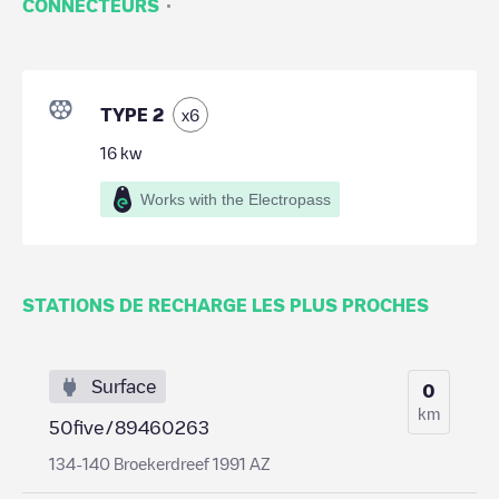
·
CONNECTEURS
TYPE 2
x
6
16
kw
Works with the Electropass
STATIONS DE RECHARGE LES PLUS PROCHES
Surface
0
km
50five/89460263
134-140 Broekerdreef 1991 AZ