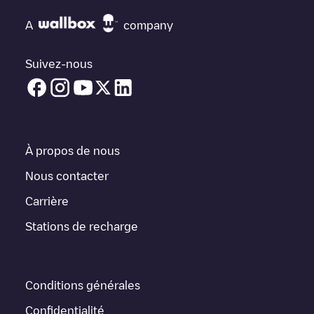
Si
Stichting Pré Wonen
n'est pas le point de charge dont vous
avez besoin, vérifiez en bas de la page le point de charge le
A
company
plus proche de chez vous sous "points de charge les plus
proches" et vous verrez une liste d'autres points de charge pour
véhicules électriques à proximité, ainsi que leur emplacement
Suivez-nous
dans un parking, en surface et leur distance en KM.
Dans la section d'information de la station de recharge, vous
pouvez consulter tout ce dont vous avez besoin pour recharger
votre véhicule. L'adresse exacte de la borne de recharge
Stichting Pré Wonen
est disponible, ainsi que l'itinéraire pour s'y
À propos de nous
rendre, le prix de la recharge de cette borne et les instructions
nécessaires pour que vous puissiez facilement recharger votre
Nous contacter
véhicule.
Carrière
Pour l'état en temps réel des points de charge dans
Stations de recharge
Velserbroek
Stichting Pré Wonen
Electromaps fournit des
informations sur les points de charge en temps réel dans
l'application.
Conditions générales
Si ce chargeur
Velserbroek
ne convient pas à votre voiture, il
existe d'autres solutions. Vous pouvez consulter d'autres
Confidentialité