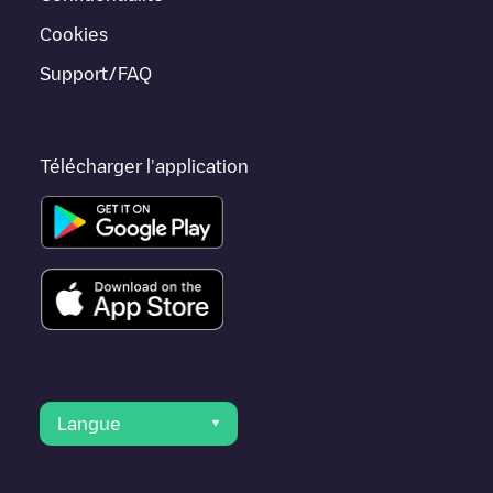
chargeurs dans
Velserbroek
ou vous rendre dans d'autres villes
telles que
IJmuiden
,
Santpoort-Noord
,
Velsen-Noord
, car elles
Cookies
sont proches et se trouvent dans
Velsen
.
Support/FAQ
Télécharger l'application
Langue