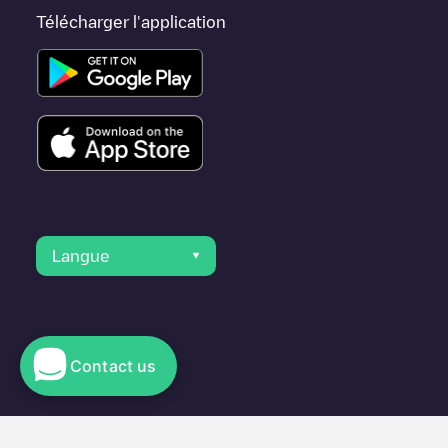
Télécharger l'application
Langue
Contact us
© 2023 Electromaps