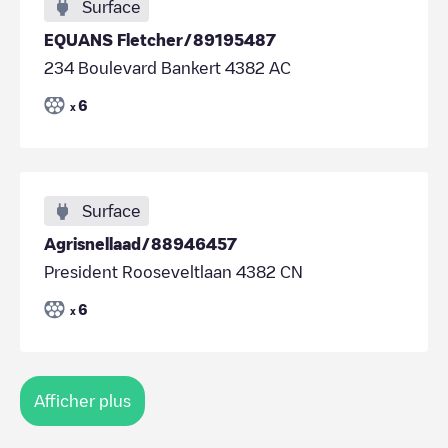
Surface
EQUANS Fletcher/89195487
234 Boulevard Bankert 4382 AC
6
x
Surface
Agrisnellaad/88946457
President Rooseveltlaan 4382 CN
6
x
Afficher plus