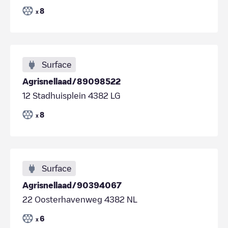
8
x
Surface
Agrisnellaad/89098522
12 Stadhuisplein 4382 LG
8
x
Surface
Agrisnellaad/90394067
22 Oosterhavenweg 4382 NL
6
x