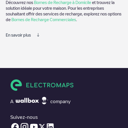
Découvrez nos
Bornes de Recharge à Domicile
et trouvez la
solution idéale pour votre maison. Pour les entreprises
souhaitant offrir des services de recharge, explorez nos options
de
Bornes de Recharge Commerciales
.
En savoir plus
Electromaps est le meilleur moyen de trouver le chargeur de
véhicules électriques le plus proche pour recharger votre voiture
dans
Vlissingen
. Nos points de charge comprennent également
des photos des stations de charge et des commentaires
partagés par notre communauté de plusieurs milliers
d'utilisateurs très engagés, qui évaluent les points de charge et
fournissent des informations utiles pour créer la meilleure
expérience possible pour les conducteurs de véhicules
électriques.
A
company
Les avis des conducteurs de véhicules électriques sont très
importants pour déterminer quelles sont les bornes de recharge
les plus appropriées selon la communauté des conducteurs de
Suivez-nous
Vlissingen
.N'hésitez donc pas à laisser votre évaluation de votre
expérience de recharge dans la fiche de la borne de recharge