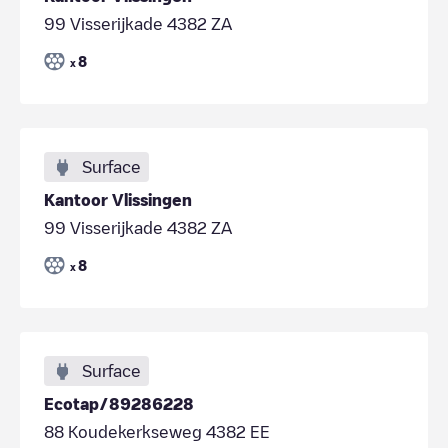
99 Visserijkade 4382 ZA
8
x
Surface
Kantoor Vlissingen
99 Visserijkade 4382 ZA
8
x
Surface
Ecotap/89286228
88 Koudekerkseweg 4382 EE