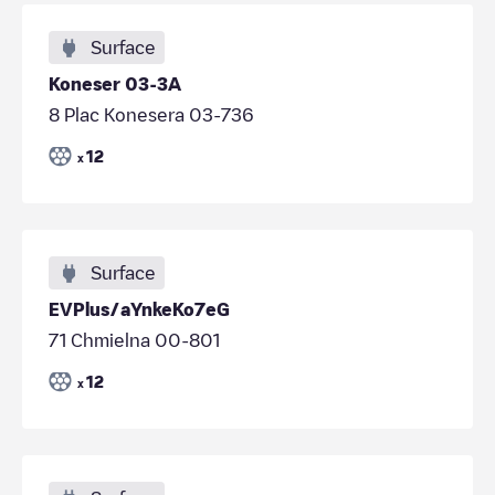
Surface
Koneser 03-3A
8 Plac Konesera 03-736
12
x
Surface
EVPlus/aYnkeKo7eG
71 Chmielna 00-801
12
x