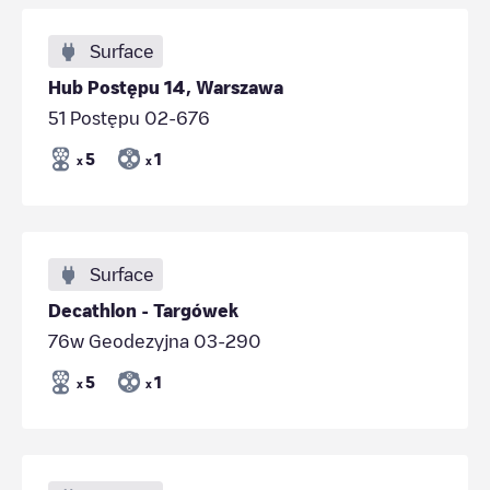
Surface
Hub Postępu 14, Warszawa
51 Postępu 02-676
5
1
x
x
Surface
Decathlon - Targówek
76w Geodezyjna 03-290
5
1
x
x