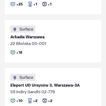
25
1
1
x
x
x
Surface
Arkadia Warszawa
22 Błońska 00-001
18
x
Surface
Eleport UD Ursynów 3, Warszawa-3A
59 Indiry Gandhi 02-776
10
2
2
x
x
x