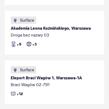
Surface
Akademia Leona Koźmińskiego, Warszawa
Droga bez nazwy 03
9
3
x
x
Surface
Eleport Braci Wagów 1, Warszawa-1A
Braci Wagów 02-791
12
x