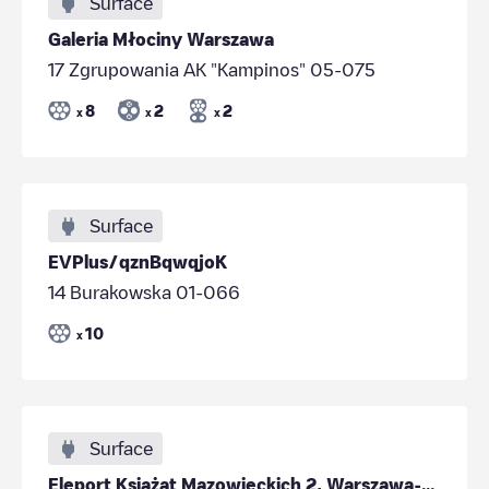
Surface
Galeria Młociny Warszawa
17 Zgrupowania AK "Kampinos" 05-075
8
2
2
x
x
x
Surface
EVPlus/qznBqwqjoK
14 Burakowska 01-066
10
x
Surface
Eleport Książąt Mazowieckich 2, Warszawa-2A