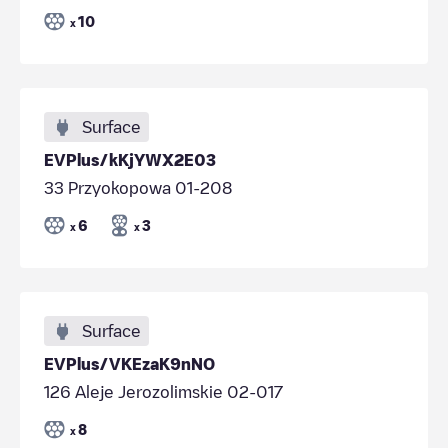
10
x
Surface
EVPlus/kKjYWX2E03
33 Przyokopowa 01-208
6
3
x
x
Surface
EVPlus/VKEzaK9nNO
126 Aleje Jerozolimskie 02-017
8
x