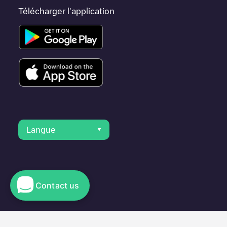
Télécharger l'application
Langue
Contact us
© 2023 Electromaps