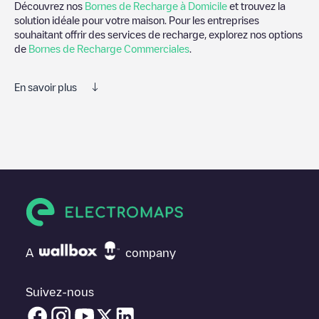
Découvrez nos
Bornes de Recharge à Domicile
et trouvez la
solution idéale pour votre maison. Pour les entreprises
souhaitant offrir des services de recharge, explorez nos options
de
Bornes de Recharge Commerciales
.
En savoir plus
Electromaps est le meilleur moyen de trouver le chargeur de
véhicules électriques le plus proche pour recharger votre voiture
dans
Warszawa
. Nos points de charge comprennent également
des photos des stations de charge et des commentaires
partagés par notre communauté de plusieurs milliers
d'utilisateurs très engagés, qui évaluent les points de charge et
fournissent des informations utiles pour créer la meilleure
expérience possible pour les conducteurs de véhicules
électriques.
A
company
Les avis des conducteurs de véhicules électriques sont très
importants pour déterminer quelles sont les bornes de recharge
les plus appropriées selon la communauté des conducteurs de
Suivez-nous
Warszawa
.N'hésitez donc pas à laisser votre évaluation de votre
expérience de recharge dans la fiche de la borne de recharge