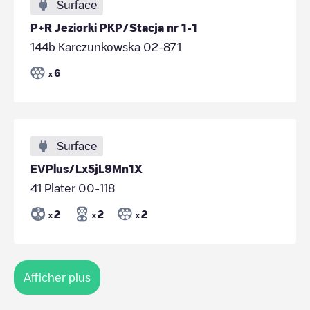
Surface
P+R Jeziorki PKP/Stacja nr 1-1
144b Karczunkowska 02-871
6
x
Surface
EVPlus/Lx5jL9Mn1X
41 Plater 00-118
2
2
2
x
x
x
Afficher plus