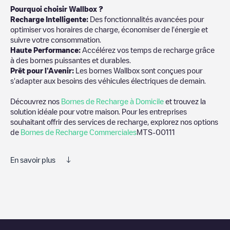
Pourquoi choisir Wallbox ?
Recharge Intelligente:
Des fonctionnalités avancées pour
optimiser vos horaires de charge, économiser de l'énergie et
suivre votre consommation.
Haute Performance:
Accélérez vos temps de recharge grâce
à des bornes puissantes et durables.
Prêt pour l'Avenir:
Les bornes Wallbox sont conçues pour
s'adapter aux besoins des véhicules électriques de demain.
Découvrez nos
Bornes de Recharge à Domicile
et trouvez la
solution idéale pour votre maison. Pour les entreprises
souhaitant offrir des services de recharge, explorez nos options
de
Bornes de Recharge Commerciales
MTS-00111
En savoir plus
Nous vous recommandons de consulter les photos et les
commentaires publiés par notre communauté, car ils fournissent
des informations utiles sur l'état du chargeur. Une fois votre
session de charge terminée, vous pouvez ajouter vos propres
commentaires et photos pour aider les autres utilisateurs et