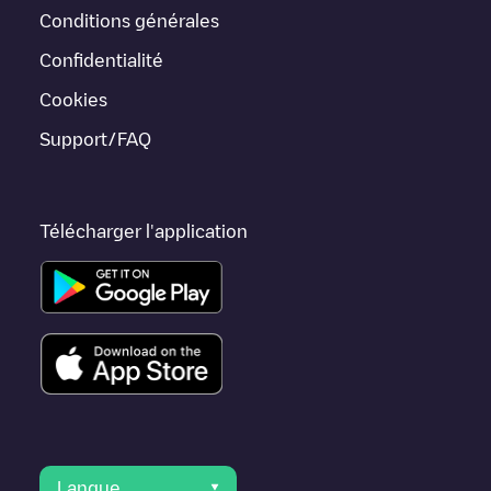
voiture, il existe d'autres solutions. Vous pouvez consulter
Conditions générales
d'autres chargeurs dans
Leça da Palmeira
ou vous rendre dans
d'autres villes telles que
Porto
,
Vila Nova de Gaia
,
Unknown city
Confidentialité
(temporary)
, car elles sont proches et se trouvent dans
Porto
.
Cookies
Support/FAQ
Télécharger l'application
Langue