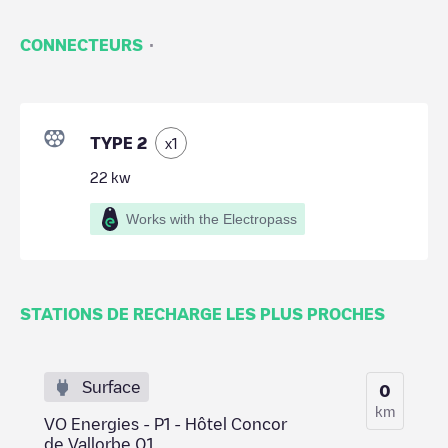
·
CONNECTEURS
TYPE 2
x
1
22
kw
Works with the Electropass
STATIONS DE RECHARGE LES PLUS PROCHES
Surface
0
km
VO Energies - P1 - Hôtel Concor
de Vallorbe 01