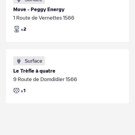
Move - Peggy Energy
1 Route de Vernettes 1566
2
x
Surface
Le Trèfle à quatre
9 Route de Domdidier 1566
1
x