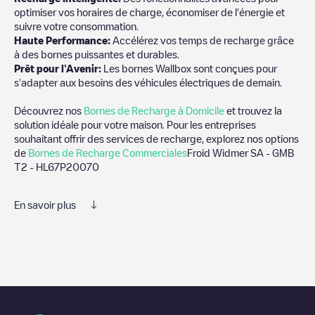
optimiser vos horaires de charge, économiser de l'énergie et
suivre votre consommation.
Haute Performance:
Accélérez vos temps de recharge grâce
à des bornes puissantes et durables.
Prêt pour l'Avenir:
Les bornes Wallbox sont conçues pour
s'adapter aux besoins des véhicules électriques de demain.
Découvrez nos
Bornes de Recharge à Domicile
et trouvez la
solution idéale pour votre maison. Pour les entreprises
souhaitant offrir des services de recharge, explorez nos options
de
Bornes de Recharge Commerciales
Froid Widmer SA - GMB
T2 - HL67P20070
En savoir plus
Nous vous recommandons de consulter les photos et les
commentaires publiés par notre communauté, car ils fournissent
des informations utiles sur l'état du chargeur. Une fois votre
session de charge terminée, vous pouvez ajouter vos propres
commentaires et photos pour aider les autres utilisateurs et
conducteurs à décider où et comment charger leur véhicule