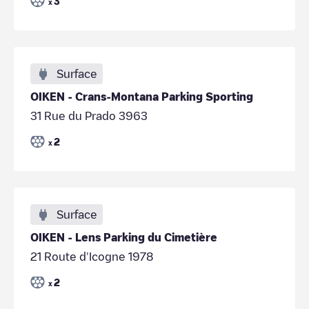
3
x
Surface
OIKEN - Crans-Montana Parking Sporting
31 Rue du Prado 3963
2
x
Surface
OIKEN - Lens Parking du Cimetière
21 Route d'Icogne 1978
2
x