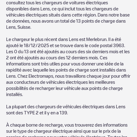
consultez tous les chargeurs de voitures électriques
disponibles dans
Lens
, ce qui inclut tous les chargeurs de
véhicules électriques situés dans cette région. Dans notre base
de données, nous avons un total de
13
points de charge dans
Lens
,
Suisse
.
Le chargeur le plus récent dans
Lens
est
Merlebrun
. Il a été
ajouté le
18/12/2025
et se trouve dans le code postal
3963
.
Les
0
du
13
ont été ajoutés au cours des six derniers mois et les
2
ont été ajoutés au cours des 12 derniers mois. Ces
informations sont très utiles pour vous donner une idée de la
rapidité avec laquelle les points de charge sont installés dans
Lens
. Chez Electromaps, nous travaillons chaque jour pour offrir
aux conducteurs de véhicules électriques les meilleures
possibilités de recharger leur véhicule aux points de charge
installés.
La plupart des chargeurs de véhicules électriques dans
Lens
sont des
TYPE 2
et il y en a
139
.
À chaque borne de recharge, vous trouverez des informations
sur le type de chargeur électrique ainsi que sur le prix de la
session de recharge pour votre véhicule électrique. Toutes les