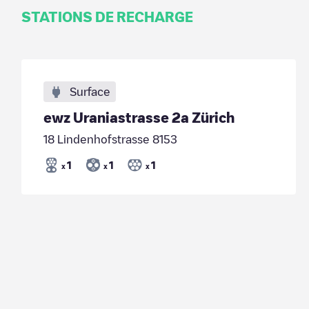
STATIONS DE RECHARGE
Surface
ewz Uraniastrasse 2a Zürich
18 Lindenhofstrasse 8153
1
1
1
x
x
x