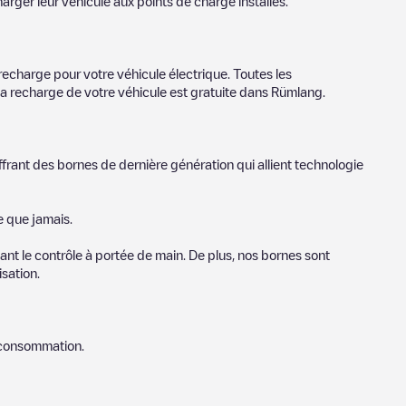
arger leur véhicule aux points de charge installés.
recharge pour votre véhicule électrique. Toutes les
la recharge de votre véhicule est gratuite dans
Rümlang
.
ffrant des bornes de dernière génération qui allient technologie
e que jamais.
nt le contrôle à portée de main. De plus, nos bornes sont
sation.
e consommation.