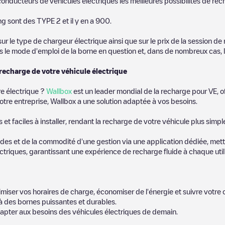
onducteurs de véhicules électriques les meilleures possibilités de rech
ng
sont des
TYPE 2
et il y en a
900
.
 le type de chargeur électrique ainsi que sur le prix de la session de 
us le mode d'emploi de la borne en question et, dans de nombreux cas, 
 recharge de votre véhicule électrique
re électrique ?
Wallbox
est un leader mondial de la recharge pour VE, o
otre entreprise, Wallbox a une solution adaptée à vos besoins.
t faciles à installer, rendant la recharge de votre véhicule plus simpl
es et de la commodité d'une gestion via une application dédiée, metta
riques, garantissant une expérience de recharge fluide à chaque utili
miser vos horaires de charge, économiser de l'énergie et suivre votr
 des bornes puissantes et durables.
apter aux besoins des véhicules électriques de demain.