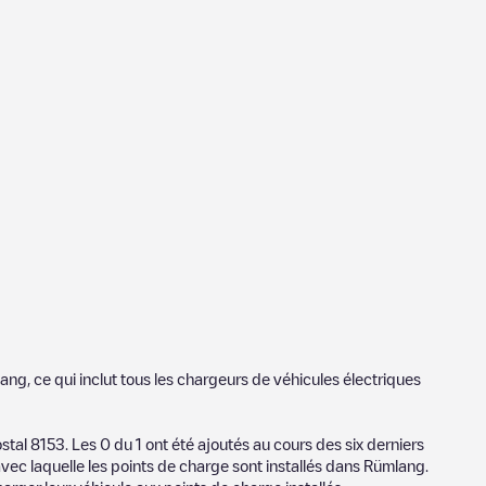
lang
, ce qui inclut tous les chargeurs de véhicules électriques
ostal
8153
. Les
0
du
1
ont été ajoutés au cours des six derniers
avec laquelle les points de charge sont installés dans
Rümlang
.