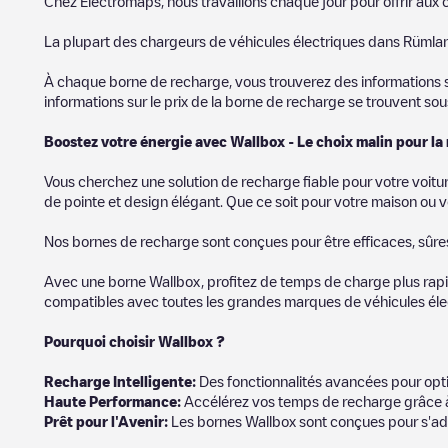
Chez Electromaps, nous travaillons chaque jour pour offrir aux c
La plupart des chargeurs de véhicules électriques dans
Rümla
À chaque borne de recharge, vous trouverez des informations sur
informations sur le prix de la borne de recharge se trouvent so
Boostez votre énergie avec Wallbox - Le choix malin pour la
Vous cherchez une solution de recharge fiable pour votre voitu
de pointe et design élégant. Que ce soit pour votre maison ou v
Nos bornes de recharge sont conçues pour être efficaces, sûres e
Avec une borne Wallbox, profitez de temps de charge plus rapid
compatibles avec toutes les grandes marques de véhicules élect
Pourquoi choisir Wallbox ?
Recharg
e Intelligente:
Des fonctionnalités avancées pour opti
Haute Performance:
Accélérez vos temps de recharge grâce à
Prêt pour l'Avenir:
Les bornes Wallbox sont conçues pour s'ad