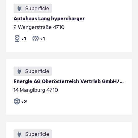
Superficie
Autohaus Lang hypercharger
2 Wengerstraße 4710
1
1
x
x
Superficie
Energie AG Oberösterreich Vertrieb GmbH/AT*ENA/48.234152/13.825700
14 Manglburg 4710
2
x
Superficie