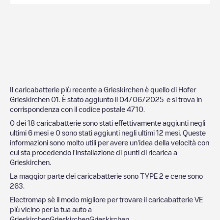
Il caricabatterie più recente a
Grieskirchen
è quello di
Hofer
Grieskirchen 01
. È stato aggiunto il
04/06/2025
e si trova in
corrispondenza con il codice postale
4710
.
0
dei
18
caricabatterie sono stati effettivamente aggiunti negli
ultimi 6 mesi e
0
sono stati aggiunti negli ultimi 12 mesi. Queste
informazioni sono molto utili per avere un'idea della velocità con
cui sta procedendo l'installazione di punti di ricarica a
Grieskirchen
.
La maggior parte dei caricabatterie sono
TYPE 2
e cene sono
263
.
Electromap sè il modo migliore per trovare il caricabatterie VE
più vicino per la tua auto a
Grieskirchen
Grieskirchen
Grieskirchen
.