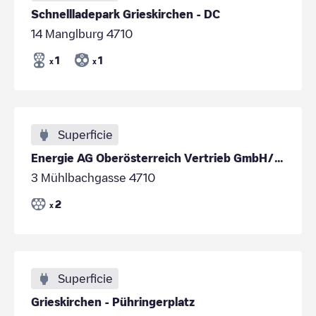
Schnellladepark Grieskirchen - DC
14 Manglburg 4710
1
1
x
x
Superficie
Energie AG Oberösterreich Vertrieb GmbH/38ef5e26-f765-4920-ab0c-45a3d69f5abf
3 Mühlbachgasse 4710
2
x
Superficie
Grieskirchen - Pühringerplatz