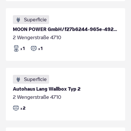
Superficie
MOON POWER GmbH/f27b6244-965e-492f-bcb0-e9869b8abfbc
2 Wengerstraße 4710
1
1
x
x
Superficie
Autohaus Lang Wallbox Typ 2
2 Wengerstraße 4710
2
x