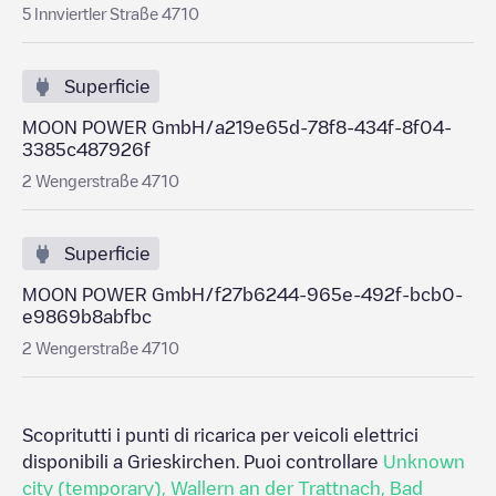
5 Innviertler Straße 4710
Superficie
MOON POWER GmbH/a219e65d-78f8-434f-8f04-
3385c487926f
2 Wengerstraße 4710
Superficie
MOON POWER GmbH/f27b6244-965e-492f-bcb0-
e9869b8abfbc
2 Wengerstraße 4710
Scopritutti i punti di ricarica per veicoli elettrici
disponibili a
Grieskirchen
. Puoi controllare
Unknown
city (temporary)
,
Wallern an der Trattnach
,
Bad