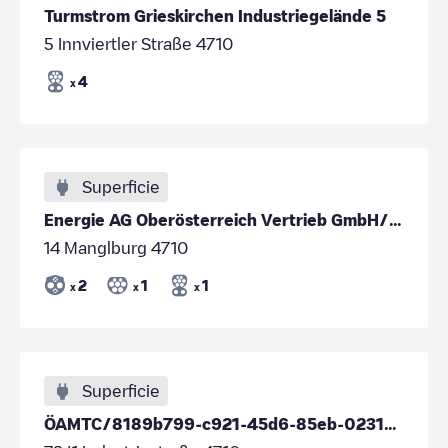
Turmstrom Grieskirchen Industriegelände 5
5 Innviertler Straße 4710
4
x
Superficie
Energie AG Oberösterreich Vertrieb GmbH/cc205549-a03e-42aa-941a-338f30daf9b0
14 Manglburg 4710
2
1
1
x
x
x
Superficie
ÖAMTC/8189b799-c921-45d6-85eb-02317be06131