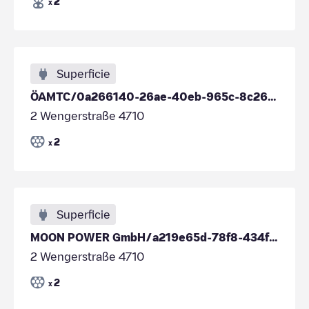
2
x
Superficie
ÖAMTC/0a266140-26ae-40eb-965c-8c268b468b58
2 Wengerstraße 4710
2
x
Superficie
MOON POWER GmbH/a219e65d-78f8-434f-8f04-3385c487926f
2 Wengerstraße 4710
2
x