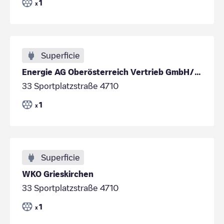
1
x
Superficie
Energie AG Oberösterreich Vertrieb GmbH/b4a7a746-dfaa-4dc5-8523-1e63f75eeba6
33 Sportplatzstraße 4710
1
x
Superficie
WKO Grieskirchen
33 Sportplatzstraße 4710
1
x