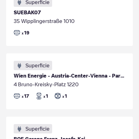
Superficie
SUEBAK07
35 Wipplingerstraße 1010
19
x
Superficie
Wien Energie - Austria-Center-Vienna - Parkdeck -1
4 Bruno-Kreisky-Platz 1220
17
1
1
x
x
x
Superficie
BOE Garage Franz-Josefs-Kai