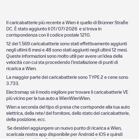
Il caricabatterie più recente a
Wien
è quello di
Brünner Straße
DC
. È stato aggiunto il
01/07/2026
e si trova in
corrispondenza con il codice postale
1210
.
12
dei
1.569
caricabatterie sono stati effettivamente aggiunti
negli ultimi 6 mesi e
48
sono stati aggiunti negli ultimi 12 mesi.
Queste informazioni sono molto utili per avere un'idea della
velocità con cui sta procedendo l'installazione di punti di
ricarica a
Wien
.
La maggior parte dei caricabatterie sono
TYPE 2
e cene sono
3.733
.
Electromap sè il modo migliore per trovare il caricabatterie VE
più vicino per la tua auto a
Wien
Wien
Wien
.
Wien
a seconda del tipo di presa che corrisponde alla tua auto
elettrica, della rete/del fornitore, dello stato del caricabatterie,
della posizione, ecc.
Se desideri aggiungere un nuovo punto di ricarica a
Wien
,
scaricala nostra app disponibile per Android e iOS e quindi