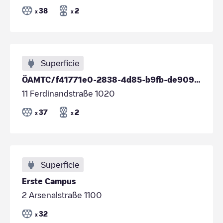
38
2
x
x
Superficie
ÖAMTC/f41771e0-2838-4d85-b9fb-de909279dd3d
11 Ferdinandstraße 1020
37
2
x
x
Superficie
Erste Campus
2 Arsenalstraße 1100
32
x