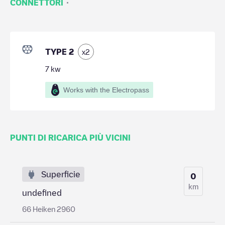
·
CONNETTORI
TYPE 2
x
2
7
kw
Works with the Electropass
PUNTI DI RICARICA PIÙ VICINI
Superficie
0
km
undefined
66 Heiken 2960