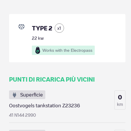
TYPE 2
x
1
22
kw
Works with the Electropass
PUNTI DI RICARICA PIÙ VICINI
Superficie
0
km
Oostvogels tankstation Z23236
41 N144 2990