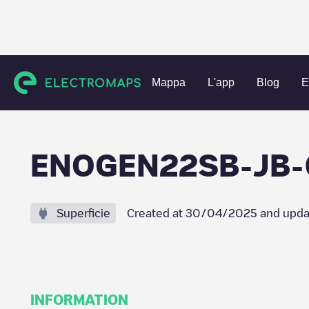
Charging stations
Belgio
Antwerpen
Wuustwezel
E
Mappa
L'app
Blog
E
ENOGEN22SB-JB-
Superficie
Created at
30/04/2025
and upda
INFORMATION