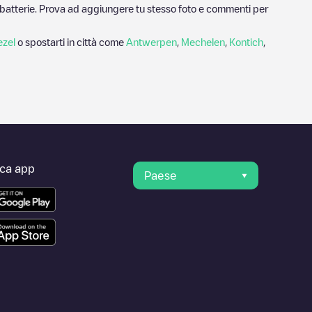
ricabatterie. Prova ad aggiungere tu stesso foto e commenti per
zel
o spostarti in città come
Antwerpen
,
Mechelen
,
Kontich
,
ica app
Paese