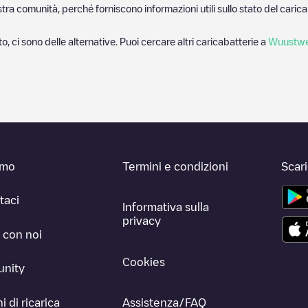
nostra comunità, perché forniscono informazioni utili sullo stato del ca
o, ci sono delle alternative. Puoi cercare altri caricabatterie a
Wuustwe
amo
Termini e condizioni
Scar
taci
Informativa sulla
privacy
 con noi
Cookies
nity
i di ricarica
Assistenza/FAQ