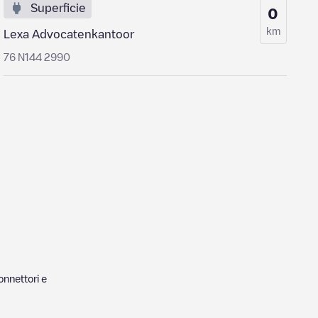
Superficie
0
km
Lexa Advocatenkantoor
76 N144 2990
nnettori e