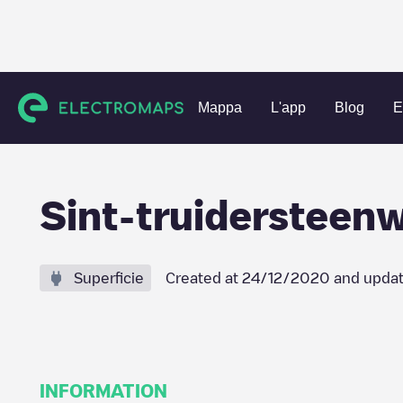
Charging stations
Belgio
Limburg
Hasselt
Sint-trui
Mappa
L'app
Blog
E
Sint-truidersteen
Superficie
Created at
24/12/2020
and updat
INFORMATION