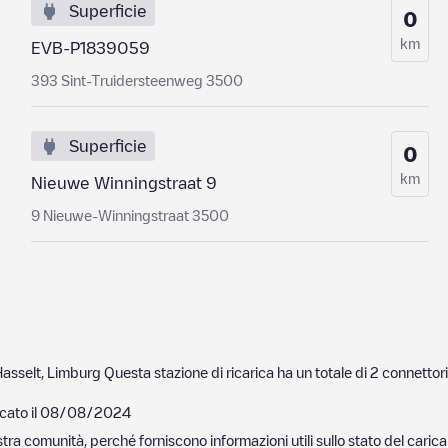
Superficie
0
km
EVB-P1839059
393 Sint-Truidersteenweg 3500
Superficie
0
km
Nieuwe Winningstraat 9
9 Nieuwe-Winningstraat 3500
asselt
,
Limburg
Questa stazione di ricarica ha un totale di
2
connettor
cato il
08/08/2024
nostra comunità, perché forniscono informazioni utili sullo stato del ca