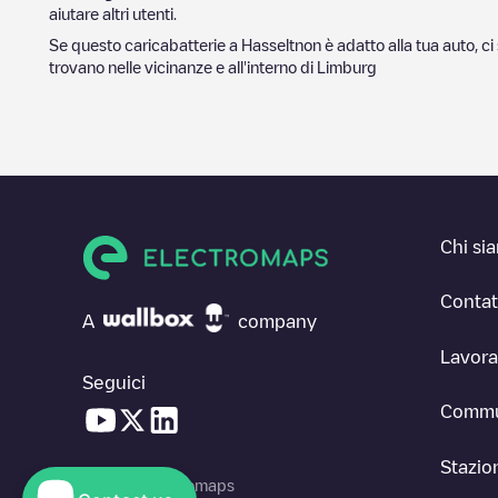
aiutare altri utenti.
Se questo caricabatterie a
Hasselt
non è adatto alla tua auto, ci
trovano nelle vicinanze e all'interno di
Limburg
Chi si
Contat
A
company
Lavora
Seguici
Commu
Stazion
© 2026 Electromaps