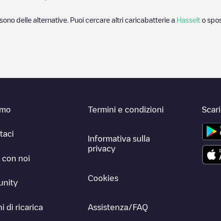
 sono delle alternative. Puoi cercare altri caricabatterie a
Hasselt
o spos
amo
Termini e condizioni
Scar
taci
Informativa sulla
privacy
 con noi
Cookies
nity
i di ricarica
Assistenza/FAQ