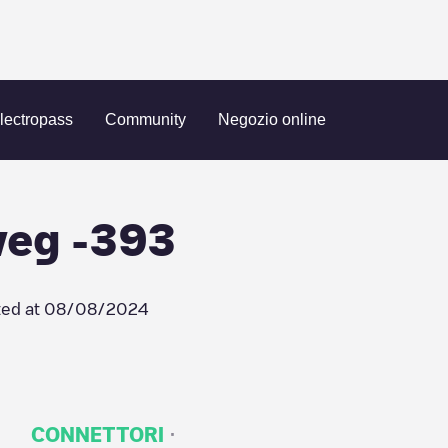
dersteenweg -393
lectropass
Community
Negozio online
weg -393
ed at
08/08/2024
·
CONNETTORI