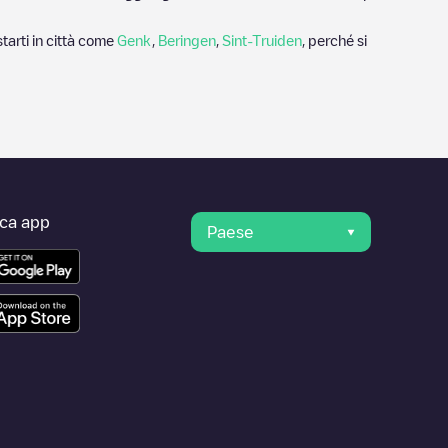
tarti in città come
Genk
,
Beringen
,
Sint-Truiden
, perché si
ica app
Paese