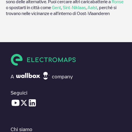
sono delle alternative. Puoi cercare altri caricabatterie a
Ronse
o spostarti in città come
Gent
,
Sint-Niklaas
,
Aalst
, perché si
trovano nelle vicinanze e all'interno di
Oost-Vlaanderen
A
company
Seguici
Chi siamo