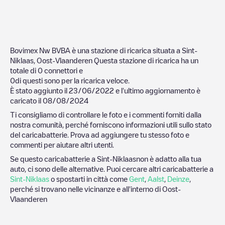
Bovimex Nw BVBA
è una stazione di ricarica situata a
Sint-
Niklaas
,
Oost-Vlaanderen
Questa stazione di ricarica ha un
totale di
0
connettori e
0
di questi sono per la ricarica veloce.
È stato aggiunto il
23/06/2022
e l'ultimo aggiornamento è
caricato il
08/08/2024
Ti consigliamo di controllare le foto e i commenti forniti dalla
nostra comunità, perché forniscono informazioni utili sullo stato
del caricabatterie. Prova ad aggiungere tu stesso foto e
commenti per aiutare altri utenti.
Se questo caricabatterie a
Sint-Niklaas
non è adatto alla tua
auto, ci sono delle alternative. Puoi cercare altri caricabatterie a
Sint-Niklaas
o spostarti in città come
Gent
,
Aalst
,
Deinze
,
perché si trovano nelle vicinanze e all'interno di
Oost-
Vlaanderen