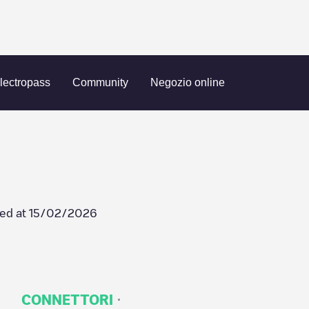
A Mode Oostende
lectropass
Community
Negozio online
ed at
15/02/2026
·
CONNETTORI