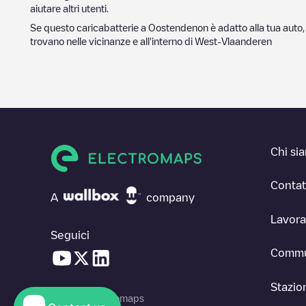
aiutare altri utenti.
Se questo caricabatterie a
Oostende
non è adatto alla tua auto,
trovano nelle vicinanze e all'interno di
West-Vlaanderen
Chi si
Contat
A
company
Lavora
Seguici
Commu
Stazion
© 2026 Electromaps