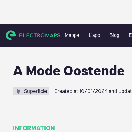
Charging stations
Belgio
West-Vlaanderen
Oostende
Mappa
L'app
Blog
E
A Mode Oostende
Superficie
Created at
10/01/2024
and updat
INFORMATION