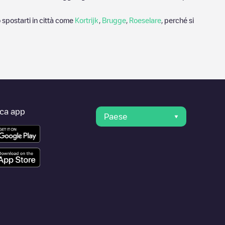
 spostarti in città come
Kortrijk
,
Brugge
,
Roeselare
, perché si
ica app
Paese