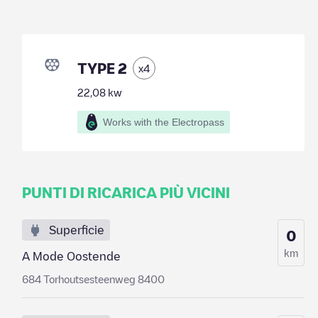
TYPE 2
x
4
22,08
kw
Works with the Electropass
PUNTI DI RICARICA PIÙ VICINI
Superficie
0
km
A Mode Oostende
684 Torhoutsesteenweg 8400