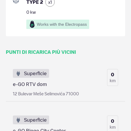
TYPE 2
x
1
0
kw
Works with the Electropass
PUNTI DI RICARICA PIÙ VICINI
Superficie
0
km
e-GO RTV dom
12 Bulevar Meše Selimovića 71000
Superficie
0
km
e-GO Bingo City Center