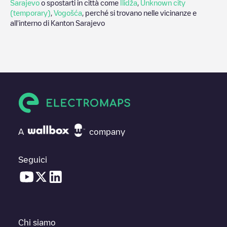
Sarajevo
o spostarti in città come
Ilidža
,
Unknown city
(temporary)
,
Vogošća
, perché si trovano nelle vicinanze e
all'interno di
Kanton Sarajevo
A
company
Seguici
Chi siamo