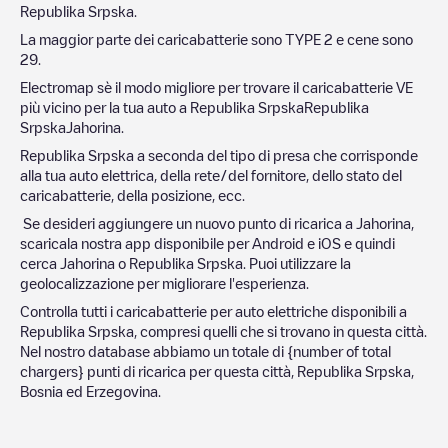
Republika Srpska
.
La maggior parte dei caricabatterie sono
TYPE 2
e cene sono
29
.
Electromap sè il modo migliore per trovare il caricabatterie VE
più vicino per la tua auto a
Republika Srpska
Republika
Srpska
Jahorina
.
Republika Srpska
a seconda del tipo di presa che corrisponde
alla tua auto elettrica, della rete/del fornitore, dello stato del
caricabatterie, della posizione, ecc.
Se desideri aggiungere un nuovo punto di ricarica a
Jahorina
,
scaricala nostra app disponibile per Android e iOS e quindi
cerca
Jahorina
o
Republika Srpska
. Puoi utilizzare la
geolocalizzazione per migliorare l'esperienza.
Controlla tutti i caricabatterie per auto elettriche disponibili a
Republika Srpska
, compresi quelli che si trovano in questa città.
Nel nostro database abbiamo un totale di
{number of total
chargers} punti di ricarica per questa città,
Republika Srpska
,
Bosnia ed Erzegovina
.