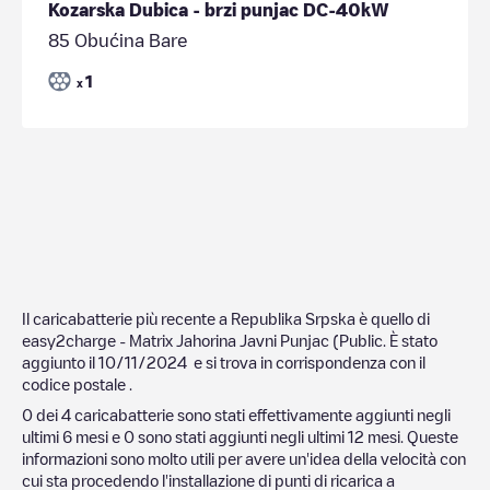
Kozarska Dubica - brzi punjac DC-40kW
85 Obućina Bare
1
x
Il caricabatterie più recente a
Republika Srpska
è quello di
easy2charge - Matrix Jahorina Javni Punjac (Public
. È stato
aggiunto il
10/11/2024
e si trova in corrispondenza con il
codice postale
.
0
dei
4
caricabatterie sono stati effettivamente aggiunti negli
ultimi 6 mesi e
0
sono stati aggiunti negli ultimi 12 mesi. Queste
informazioni sono molto utili per avere un'idea della velocità con
cui sta procedendo l'installazione di punti di ricarica a