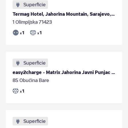
Superficie
Termag Hotel, Jahorina Mountain, Sarajevo, Bosnia and Herzegovina
1 Olimpijska 71423
1
1
x
x
Superficie
easy2charge - Matrix Jahorina Javni Punjac (Public
85 Obućina Bare
1
x
Superficie