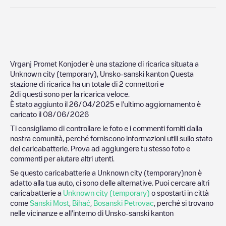
Vrganj Promet Konjoder
è una stazione di ricarica situata a
Unknown city (temporary)
,
Unsko-sanski kanton
Questa
stazione di ricarica ha un totale di
2
connettori e
2
di questi sono per la ricarica veloce.
È stato aggiunto il
26/04/2025
e l'ultimo aggiornamento è
caricato il
08/06/2026
Ti consigliamo di controllare le foto e i commenti forniti dalla
nostra comunità, perché forniscono informazioni utili sullo stato
del caricabatterie. Prova ad aggiungere tu stesso foto e
commenti per aiutare altri utenti.
Se questo caricabatterie a
Unknown city (temporary)
non è
adatto alla tua auto, ci sono delle alternative. Puoi cercare altri
caricabatterie a
Unknown city (temporary)
o spostarti in città
come
Sanski Most
,
Bihać
,
Bosanski Petrovac
, perché si trovano
nelle vicinanze e all'interno di
Unsko-sanski kanton