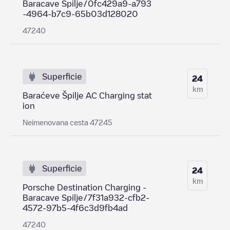
Baracave Spilje/0fc429a9-a793
-4964-b7c9-65b03d128020
47240
Superficie
24
km
Baraćeve Špilje AC Charging stat
ion
Neimenovana cesta 47245
Superficie
24
km
Porsche Destination Charging -
Baracave Spilje/7f31a932-cfb2-
4572-97b5-4f6c3d9fb4ad
47240