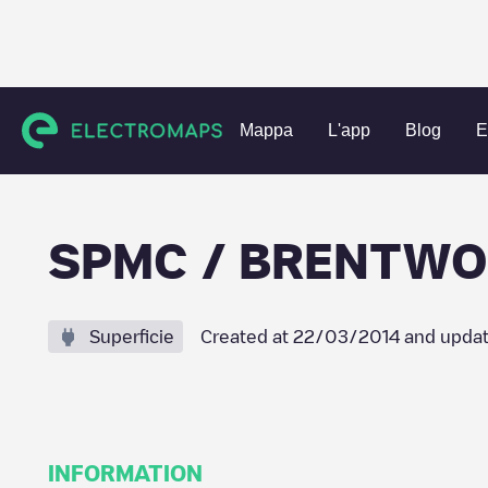
Charging stations
Canada
Metro Vancouver
Burnaby
Mappa
L'app
Blog
E
SPMC / BRENTWO
Superficie
Created at
22/03/2014
and updat
INFORMATION