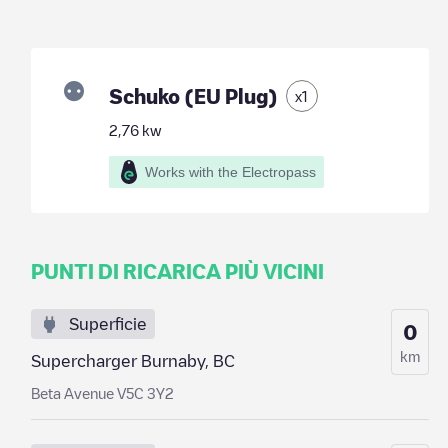
Schuko (EU Plug)
x
1
2,76
kw
Works with the Electropass
PUNTI DI RICARICA PIÙ VICINI
Superficie
0
km
Supercharger Burnaby, BC
Beta Avenue V5C 3Y2