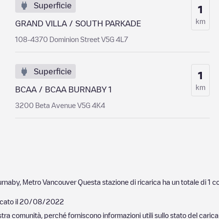
Superficie
1
km
GRAND VILLA / SOUTH PARKADE
108-4370 Dominion Street V5G 4L7
Superficie
1
km
BCAA / BCAA BURNABY 1
3200 Beta Avenue V5G 4K4
urnaby
,
Metro Vancouver
Questa stazione di ricarica ha un totale di
1
co
cato il
20/08/2022
nostra comunità, perché forniscono informazioni utili sullo stato del ca