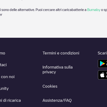
i sono delle alternative. Puoi cercare altri caricabatterie a
Burnaby
o sp
er
amo
Termini e condizioni
Scar
taci
Informativa sulla
privacy
 con noi
Cookies
nity
i di ricarica
Assistenza/FAQ