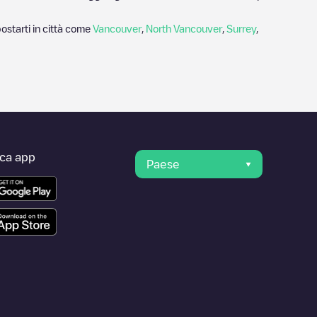
ostarti in città come
Vancouver
,
North Vancouver
,
Surrey
,
ica app
Paese