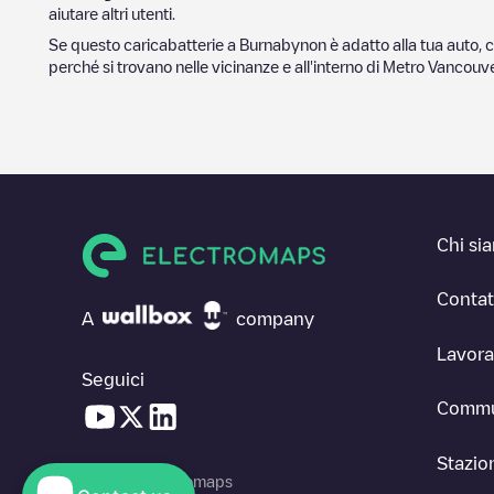
aiutare altri utenti.
Se questo caricabatterie a
Burnaby
non è adatto alla tua auto, c
perché si trovano nelle vicinanze e all'interno di
Metro Vancouv
Chi si
Contat
A
company
Lavora
Seguici
Commu
Stazion
© 2026 Electromaps