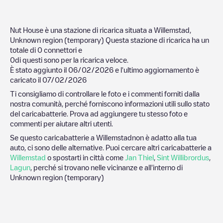
Nut House
è una stazione di ricarica situata a
Willemstad
,
Unknown region (temporary)
Questa stazione di ricarica ha un
totale di
0
connettori e
0
di questi sono per la ricarica veloce.
È stato aggiunto il
06/02/2026
e l'ultimo aggiornamento è
caricato il
07/02/2026
Ti consigliamo di controllare le foto e i commenti forniti dalla
nostra comunità, perché forniscono informazioni utili sullo stato
del caricabatterie. Prova ad aggiungere tu stesso foto e
commenti per aiutare altri utenti.
Se questo caricabatterie a
Willemstad
non è adatto alla tua
auto, ci sono delle alternative. Puoi cercare altri caricabatterie a
Willemstad
o spostarti in città come
Jan Thiel
,
Sint Willibrordus
,
Lagun
, perché si trovano nelle vicinanze e all'interno di
Unknown region (temporary)