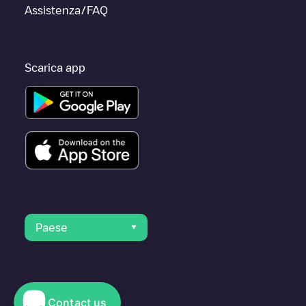
Assistenza/FAQ
Scarica app
Paese
Contact us
© 2023 Electromaps