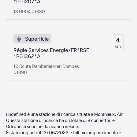
*P01207*A
13 D904 01330
Superficie
4
km
Régie Services Energie/FR*RSE
*P01362*A
10 Route Damberieux en Dombes
01390
undefined
è una stazione di ricarica situata a
Monthieux
,
Ain
Questa stazione di ricarica ha un totale di
8
connettori e
0
di questi sono per la ricarica veloce.
È stato aggiunto il
12/06/2022
e l'ultimo aggiornamento è