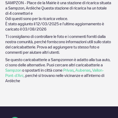
SAMPZON - Place de la Mairie
è una stazione di ricarica situata
a
Sampzon
,
Ardèche
Questa stazione di ricarica ha un totale
di
4
connettori e
0
di questi sono per la ricarica veloce.
È stato aggiunto il
12/03/2025
e l'ultimo aggiornamento è
caricato il
03/08/2026
Ti consigliamo di controllare le foto e i commenti forniti dalla
nostra comunità, perché forniscono informazioni utili sullo stato
del caricabatterie. Prova ad aggiungere tu stesso foto e
commenti per aiutare altri utenti.
Se questo caricabatterie a
Sampzon
non è adatto alla tua auto,
ci sono delle alternative. Puoi cercare altri caricabatterie a
Sampzon
o spostarti in città come
Privas
,
Aubenas
,
Vallon-
Pont-d'Arc
, perché si trovano nelle vicinanze e all'interno di
Ardèche