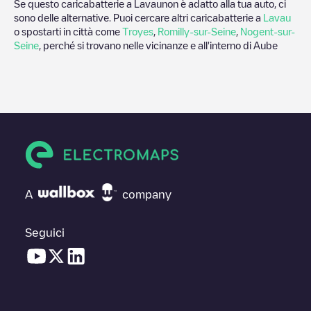
Se questo caricabatterie a
Lavau
non è adatto alla tua auto, ci
sono delle alternative. Puoi cercare altri caricabatterie a
Lavau
o spostarti in città come
Troyes
,
Romilly-sur-Seine
,
Nogent-sur-
Seine
, perché si trovano nelle vicinanze e all'interno di
Aube
A
company
Seguici