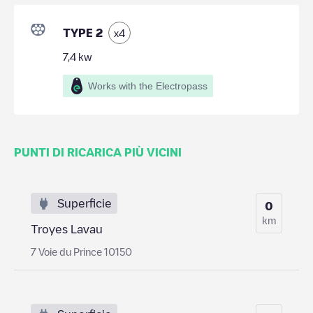
TYPE 2
x
4
7,4
kw
Works with the Electropass
PUNTI DI RICARICA PIÙ VICINI
Superficie
0
km
Troyes Lavau
7 Voie du Prince 10150