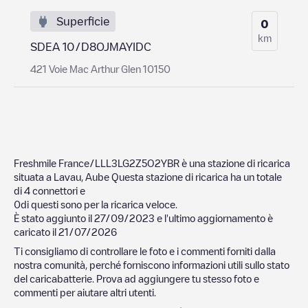
Superficie
0
km
SDEA 10/D8OJMAYIDC
421 Voie Mac Arthur Glen 10150
Freshmile France/LLL3LG2Z5O2YBR
è una stazione di ricarica
situata a
Lavau
,
Aube
Questa stazione di ricarica ha un totale
di
4
connettori e
0
di questi sono per la ricarica veloce.
È stato aggiunto il
27/09/2023
e l'ultimo aggiornamento è
caricato il
21/07/2026
Ti consigliamo di controllare le foto e i commenti forniti dalla
nostra comunità, perché forniscono informazioni utili sullo stato
del caricabatterie. Prova ad aggiungere tu stesso foto e
commenti per aiutare altri utenti.