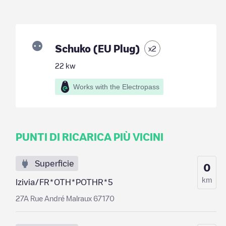
Schuko (EU Plug)
x
2
22
kw
Works with the Electropass
PUNTI DI RICARICA PIÙ VICINI
Superficie
0
km
Izivia/FR*OTH*POTHR*5
27A Rue André Malraux 67170