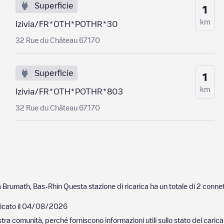
Superficie
1
km
Izivia/FR*OTH*POTHR*30
32 Rue du Château 67170
Superficie
1
km
Izivia/FR*OTH*POTHR*803
32 Rue du Château 67170
a
Brumath
,
Bas-Rhin
Questa stazione di ricarica ha un totale di
2
connet
cato il
04/08/2026
nostra comunità, perché forniscono informazioni utili sullo stato del ca