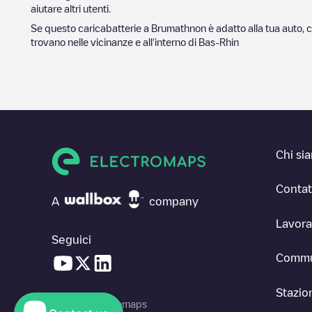
aiutare altri utenti.
Se questo caricabatterie a
Brumath
non è adatto alla tua auto, c
trovano nelle vicinanze e all'interno di
Bas-Rhin
Chi si
Contat
A
company
Lavora
Seguici
Commu
Stazion
© 2026 Electromaps