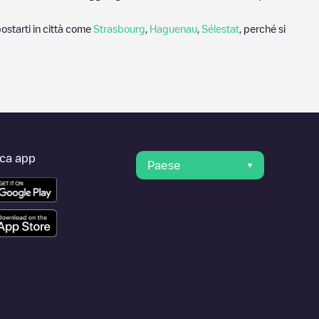
ostarti in città come
Strasbourg
,
Haguenau
,
Sélestat
, perché si
ica app
Paese