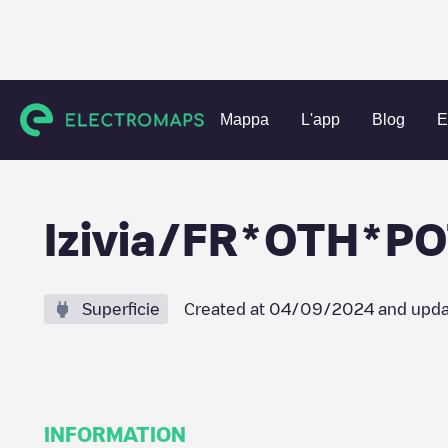
Charging stations
Francia
Bas-Rhin
Brumath
Izivia
Mappa
L'app
Blog
E
Izivia/FR*OTH*P
Superficie
Created at
04/09/2024
and upda
INFORMATION