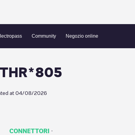
/FR*OTH*POTHR*805
lectropass
Community
Negozio online
OTHR*805
ted at
04/08/2026
·
CONNETTORI